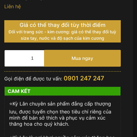
Liên hệ
Giá có thể thay đổi tùy thời điểm
Đối với trang sức - kim cương: giá có thể thay đổi tuỳ
size tay, nước và độ sạch của kim cương
Nhẫn
Garrick
Mua ngay
vàng
nguyên
khối
0901 247 247
Gọi điện để được tư vấn:
Au750
đính
CAM KẾT
đá
quý
⭐️Kỳ Lân chuyên sản phẩm đẳng cấp thượng
nâu
đỏ
lưu, được tuyển chọn theo tiêu chí riêng của
(Phiên
mình để bán sở thích và phục vụ cảm xúc
bản
thăng hoa cho quý khách.
mới)
số