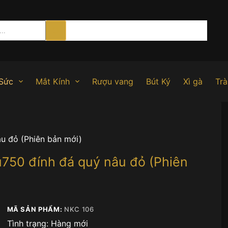
Sức
Mắt Kính
Rượu vang
Bút Ký
Xì gà
Trà
u đỏ (Phiên bản mới)
750 đính đá quý nâu đỏ (Phiên
MÃ SẢN PHẨM:
NKC 106
Tình trạng:
Hàng mới