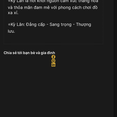
⭐️Kỳ Lân là nơi khơi nguồn cảm xúc thăng hoa
lượng
và thỏa mãn đam mê với phong cách chơi đồ
xa xỉ.
⭐️Kỳ Lân: Đẳng cấp - Sang trọng - Thượng
lưu.
Chia sẻ tới bạn bè và gia đình