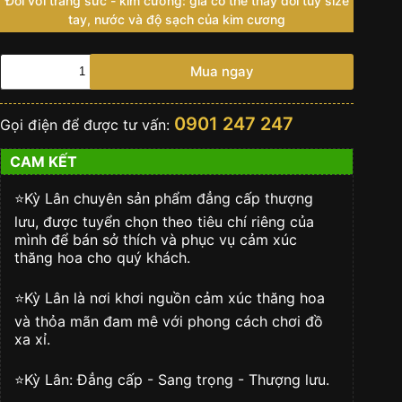
Đối với trang sức - kim cương: giá có thể thay đổi tuỳ size
tay, nước và độ sạch của kim cương
Nhẫn
Mua ngay
Crown
Diamond
4.5
0901 247 247
Gọi điện để được tư vấn:
ly
số
CAM KẾT
lượng
⭐️Kỳ Lân chuyên sản phẩm đẳng cấp thượng
lưu, được tuyển chọn theo tiêu chí riêng của
mình để bán sở thích và phục vụ cảm xúc
thăng hoa cho quý khách.
⭐️Kỳ Lân là nơi khơi nguồn cảm xúc thăng hoa
và thỏa mãn đam mê với phong cách chơi đồ
xa xỉ.
⭐️Kỳ Lân: Đẳng cấp - Sang trọng - Thượng lưu.