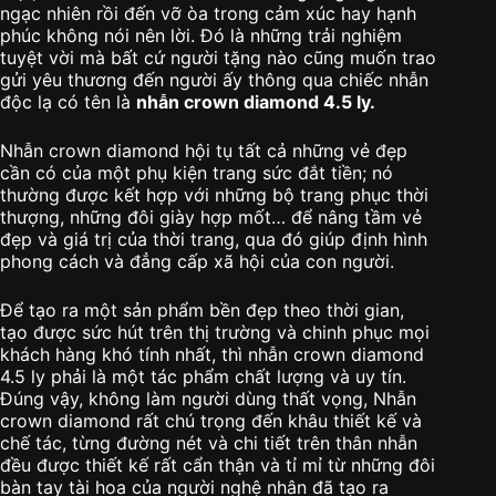
ngạc nhiên rồi đến vỡ òa trong cảm xúc hay hạnh
phúc không nói nên lời. Đó là những trải nghiệm
tuyệt vời mà bất cứ người tặng nào cũng muốn trao
gửi yêu thương đến người ấy thông qua chiếc nhẫn
độc lạ có tên là
nhẫn crown diamond 4.5 ly.
Nhẫn crown diamond hội tụ tất cả những vẻ đẹp
cần có của một phụ kiện trang sức đắt tiền; nó
thường được kết hợp với những bộ trang phục thời
thượng, những đôi giày hợp mốt… để nâng tầm vẻ
đẹp và giá trị của thời trang, qua đó giúp định hình
phong cách và đẳng cấp xã hội của con người.
Để tạo ra một sản phẩm bền đẹp theo thời gian,
tạo được sức hút trên thị trường và chinh phục mọi
khách hàng khó tính nhất, thì nhẫn crown diamond
4.5 ly phải là một tác phẩm chất lượng và uy tín.
Đúng vậy, không làm người dùng thất vọng, Nhẫn
crown diamond rất chú trọng đến khâu thiết kế và
chế tác, từng đường nét và chi tiết trên thân nhẫn
đều được thiết kế rất cẩn thận và tỉ mỉ từ những đôi
bàn tay tài hoa của người nghệ nhân đã tạo ra