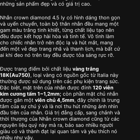
những sản phẩm đẹp và có giá trị cao.
Nhẫn crown diamond 4.5 ly có hình dáng thon gọn
và uyển chuyển, toàn bộ thân nhẫn đều mang một
gam màu trắng tinh khiết, từng chất liệu tạo nên
đều được kết hợp hài hòa và tinh tế. Vô tình làm
cho chiếc nhẫn trở nên độc lạ và hút mắt, mang
đến một vẻ đẹp trang nhã và thanh lịch, mà bất cứ
ai khi đeo nó trên tay đều được tỏa sáng rực rỡ.
Được trang điểm bởi chất liệu
vàng trắng
18K(Au750)
, loại vàng có nguồn gốc từ Italia này
thường được sử dụng trên các phụ kiện trang sức.
Đặc biệt, mặt trên của nhẫn được đính
120 viên
kim cương tấm 1~1,2mm;
còn phần mặt chủ nhẫn
được gắn một
viên chủ 4,5mm
, đây chính là trung
tâm của sự chú ý và là nơi thu hút những ánh nhìn
đầu tiên của nhẫn. Giá trị đẳng cấp, sang chảnh và
thời thượng của Nhẫn crown diamond cũng từ các
nguyên liệu quý này mà ra, bảo sao nhiều người
giàu có và thành đạt lại quan tâm và yêu thích nó
nhiều như vậy.