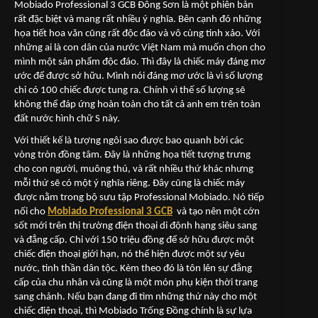
Mobiado Professional 3 GCB Đông Sơn là một phiên bản
rất đặc biệt và mang rất nhiều ý nghĩa. Bên cạnh đó những
họa tiết hoa văn cũng rất độc đáo và vô cùng tinh xảo. Với
những ai là con dân của nước Việt Nam mà muốn chọn cho
mình một sản phẩm độc đáo. Thì đây là chiếc máy đáng mơ
ước để được sở hữu. Mình nói đáng mơ ước là vì số lượng
chỉ có 100 chiếc được tung ra. Chính vì thế số lượng sẽ
không thể đáp ứng hoàn toàn cho tất cả anh em trên toàn
đất nước hình chữ S này.
Với thiết kế là tượng ngôi sao được bao quanh bởi các
vòng tròn đồng tâm. Đây là những họa tiết tượng trưng
cho con người, muông thú, và rất nhiều thứ khác nhưng
mỗi thứ sẽ có một ý nghĩa riêng. Đây cũng là chiếc máy
được nằm trong bộ sưu tập Professional Mobiado. Nó tiếp
nối cho
Mobiado Professional 3 GCB
và tạo nên một cớn
sốt mới trên thị trường điện thoại di độnh hạng siêu sang
và đẳng cấp. Chỉ với 150 triệu đồng để sở hữu được một
chiếc điện thoại giới hạn, nó thể hiện được một sự yêu
nước, tinh thần dân tộc. Kèm theo đó là tôn lên sự đẳng
cấp của chu nhân và cũng là một món phụ kiện thời trang
sang chảnh. Nếu bạn đang đi tìm những thứ này cho một
chiếc điện thoại, thì Mobiado Trống Đồng chính là sự lựa