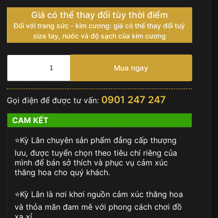
Giá có thể thay đổi tùy thời điểm
Đối với trang sức - kim cương: giá có thể thay đổi tuỳ
size tay, nước và độ sạch của kim cương
Mặt
thắt
Mua ngay
lưng
chữ
H
0901 247 247
Gọi điện để được tư vấn:
vàng
khối
CAM KẾT
số
lượng
⭐️Kỳ Lân chuyên sản phẩm đẳng cấp thượng
lưu, được tuyển chọn theo tiêu chí riêng của
mình để bán sở thích và phục vụ cảm xúc
thăng hoa cho quý khách.
⭐️Kỳ Lân là nơi khơi nguồn cảm xúc thăng hoa
và thỏa mãn đam mê với phong cách chơi đồ
xa xỉ.