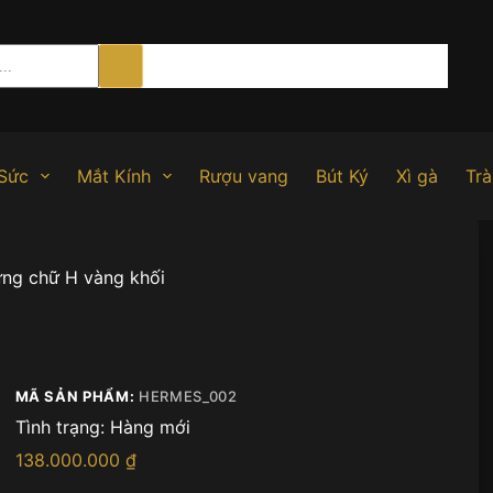
Sức
Mắt Kính
Rượu vang
Bút Ký
Xì gà
Trà
ưng chữ H vàng khối
MÃ SẢN PHẨM:
HERMES_002
Tình trạng:
Hàng mới
138.000.000
₫