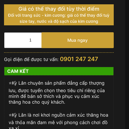
Giá có thể thay đổi tùy thời điểm
Đối với trang sức - kim cương: giá có thể thay đổi tuỳ
size tay, nước và độ sạch của kim cương
Mai
vàng
Mua ngay
ngày
Tết
số
0901 247 247
Gọi điện để được tư vấn:
lượng
CAM KẾT
⭐️Kỳ Lân chuyên sản phẩm đẳng cấp thượng
lưu, được tuyển chọn theo tiêu chí riêng của
mình để bán sở thích và phục vụ cảm xúc
thăng hoa cho quý khách.
⭐️Kỳ Lân là nơi khơi nguồn cảm xúc thăng hoa
và thỏa mãn đam mê với phong cách chơi đồ
xa xỉ.