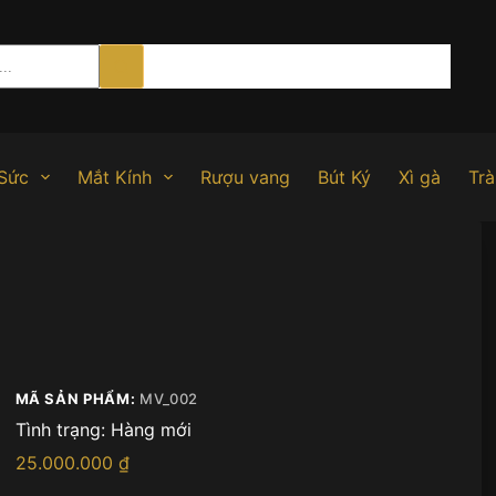
Sức
Mắt Kính
Rượu vang
Bút Ký
Xì gà
Trà
MÃ SẢN PHẨM:
MV_002
Tình trạng:
Hàng mới
25.000.000
₫