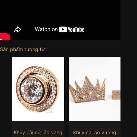
Sản phẩm tương tự
Khuy cài nút áo vàng
Khuy cài áo vương