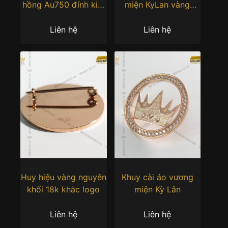
hồng Au750 đính kim
miện KyLan vàng
cương
nguyên khối Au750
đính kim cương
Liên hệ
Liên hệ
Huy hiệu vàng nguyên
Khuy cài áo vương
khối 18k khắc logo
miện Kỳ Lân
Liên hệ
Liên hệ