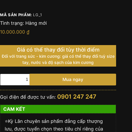
MÃ SẢN PHẨM:
LG_1
Tình trạng:
Hàng mới
10.000.000
₫
Giá có thể thay đổi tùy thời điểm
Đối với trang sức - kim cương: giá có thể thay đổi tuỳ size
tay, nước và độ sạch của kim cương
Logo
Mua ngay
cài
áo
vàng
0901 247 247
Gọi điện để được tư vấn:
khối
đính
CAM KẾT
kim
số
lượng
⭐️Kỳ Lân chuyên sản phẩm đẳng cấp thượng
lưu, được tuyển chọn theo tiêu chí riêng của