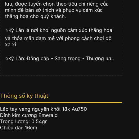
cương
lưu, được tuyển chọn theo tiêu chí riêng của
Emerald
mình để bán sở thích và phục vụ cảm xúc
số
thăng hoa cho quý khách.
lượng
⭐️Kỳ Lân là nơi khơi nguồn cảm xúc thăng hoa
và thỏa mãn đam mê với phong cách chơi đồ
xa xỉ.
⭐️Kỳ Lân: Đẳng cấp - Sang trọng - Thượng lưu.
Thông số kỹ thuật
Lắc tay vàng nguyên khối 18k Au750
Đính kim cương Emerald
Trọng lượng: 0.54gr
Chiều dài: 16cm