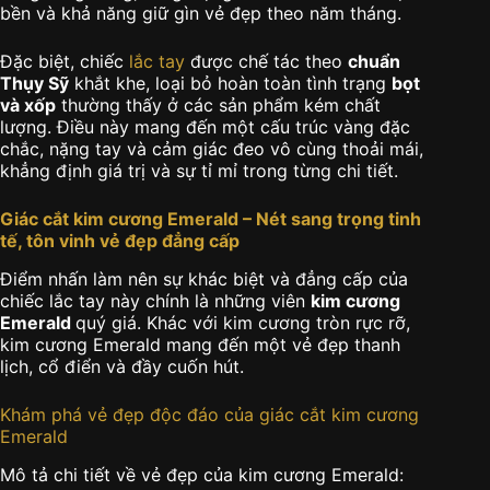
bền và khả năng giữ gìn vẻ đẹp theo năm tháng.
Đặc biệt, chiếc
lắc tay
được chế tác theo
chuẩn
Thụy Sỹ
khắt khe, loại bỏ hoàn toàn tình trạng
bọt
và xốp
thường thấy ở các sản phẩm kém chất
lượng. Điều này mang đến một cấu trúc vàng đặc
chắc, nặng tay và cảm giác đeo vô cùng thoải mái,
khẳng định giá trị và sự tỉ mỉ trong từng chi tiết.
Giác cắt kim cương Emerald – Nét sang trọng tinh
tế, tôn vinh vẻ đẹp đẳng cấp
Điểm nhấn làm nên sự khác biệt và đẳng cấp của
chiếc lắc tay này chính là những viên
kim cương
Emerald
quý giá. Khác với kim cương tròn rực rỡ,
kim cương Emerald mang đến một vẻ đẹp thanh
lịch, cổ điển và đầy cuốn hút.
Khám phá vẻ đẹp độc đáo của giác cắt kim cương
Emerald
Mô tả chi tiết về vẻ đẹp của kim cương Emerald: