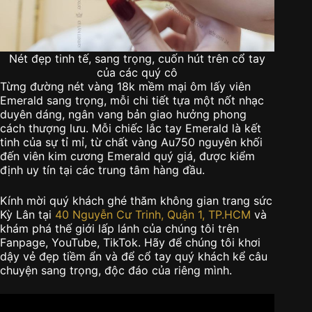
Nét đẹp tinh tế, sang trọng, cuốn hút trên cổ tay
của các quý cô
Từng đường nét vàng 18k mềm mại ôm lấy viên
Emerald sang trọng, mỗi chi tiết tựa một nốt nhạc
duyên dáng, ngân vang bản giao hưởng phong
cách thượng lưu. Mỗi chiếc lắc tay Emerald là kết
tinh của sự tỉ mỉ, từ chất vàng Au750 nguyên khối
đến viên kim cương Emerald quý giá, được kiểm
định uy tín tại các trung tâm hàng đầu.
Kính mời quý khách ghé thăm không gian trang sức
Kỳ Lân tại
40 Nguyễn Cư Trinh, Quận 1, TP.HCM
và
khám phá thế giới lấp lánh của chúng tôi trên
Fanpage, YouTube, TikTok. Hãy để chúng tôi khơi
dậy vẻ đẹp tiềm ẩn và để cổ tay quý khách kể câu
chuyện sang trọng, độc đáo của riêng mình.