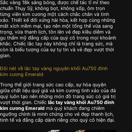
Sắc vàng 18k sáng bóng, được chế tác tỉ mỉ theo
chuẩn Thụy Sỹ, không bọt, không xốp, ôm trọn
từng viên kim cương một cách chắc chắn và tinh
xảo. Thiết kế đối xứng hài hòa, kết hợp cùng những
mắt xích mềm mại, tạo nên một tổng thể vừa sang
trọng, vừa thanh lịch, tôn lên vẻ đẹp kiều diễm và
gu thẩm mỹ đẳng cấp của quý cô trong mọi khoảnh
khắc. Chiếc lắc tay này không chỉ là trang sức, mà
còn là biểu tượng của sự tự tin và vẻ đẹp vượt thời
gian.
Đôi nét về lắc tay vàng nguyên khối Au750 đính
kim cương Emerald
Trong thế giới trang sức cao cấp, sự hòa quyện
giữa chất liệu quý giá và kim cương tinh xảo của đá
quý luôn tạo nên những món đồ trang sức có giá trị
vượt thời gian. Chiếc
lắc tay vàng khối Au750 đính
kim cương Emerald
mà quý khách đang chiêm
ngưỡng chính là minh chứng cho vẻ đẹp thanh lịch,
tinh tế và đẳng cấp dành riêng cho quý cô hiện đại.