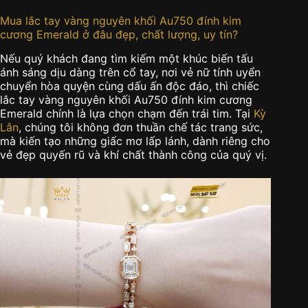
Mua lắc tay vàng nguyên khối Au750 đính kim
cương Emerald ở đâu đẹp, chất lượng, uy tín?
Nếu quý khách đang tìm kiếm một khúc biến tấu
ánh sáng dịu dàng trên cổ tay, nơi vẻ nữ tính uyển
chuyển hòa quyện cùng dấu ấn độc đáo, thì chiếc
lắc tay vàng nguyên khối Au750 đính kim cương
Emerald chính là lựa chọn chạm đến trái tim. Tại
Kỳ
Lân
, chúng tôi không đơn thuần chế tác trang sức,
mà kiến tạo những giấc mơ lấp lánh, dành riêng cho
vẻ đẹp quyến rũ và khí chất thành công của quý vị.