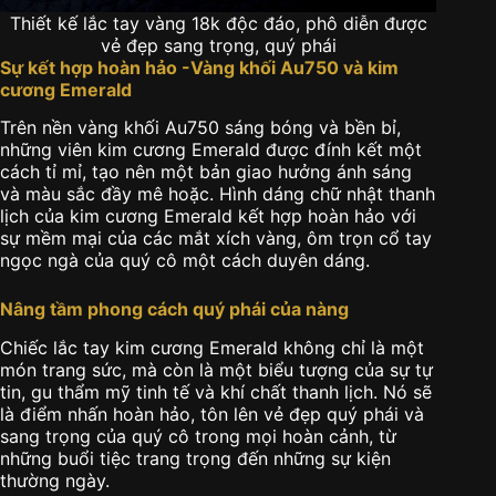
Thiết kế lắc tay vàng 18k độc đáo, phô diễn được
vẻ đẹp sang trọng, quý phái
Sự kết hợp hoàn hảo -Vàng khối Au750 và kim
cương Emerald
Trên nền vàng khối Au750 sáng bóng và bền bỉ,
những viên kim cương Emerald được đính kết một
cách tỉ mỉ, tạo nên một bản giao hưởng ánh sáng
và màu sắc đầy mê hoặc. Hình dáng chữ nhật thanh
lịch của kim cương Emerald kết hợp hoàn hảo với
sự mềm mại của các mắt xích vàng, ôm trọn cổ tay
ngọc ngà của quý cô một cách duyên dáng.
Nâng tầm phong cách quý phái của nàng
Chiếc lắc tay kim cương Emerald không chỉ là một
món trang sức, mà còn là một biểu tượng của sự tự
tin, gu thẩm mỹ tinh tế và khí chất thanh lịch. Nó sẽ
là điểm nhấn hoàn hảo, tôn lên vẻ đẹp quý phái và
sang trọng của quý cô trong mọi hoàn cảnh, từ
những buổi tiệc trang trọng đến những sự kiện
thường ngày.