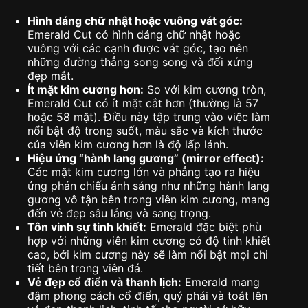
Hình dáng chữ nhật hoặc vuông vát góc:
Emerald Cut có hình dáng chữ nhật hoặc
vuông với các cạnh được vát góc, tạo nên
những đường thẳng song song và đối xứng
đẹp mắt.
Ít mặt kim cương hơn:
So với kim cương tròn,
Emerald Cut có ít mặt cắt hơn (thường là 57
hoặc 58 mặt). Điều này tập trung vào việc làm
nổi bật độ trong suốt, màu sắc và kích thước
của viên kim cương hơn là độ lấp lánh.
Hiệu ứng “hành lang gương” (mirror effect):
Các mặt kim cương lớn và phẳng tạo ra hiệu
ứng phản chiếu ánh sáng như những hành lang
gương vô tận bên trong viên kim cương, mang
đến vẻ đẹp sâu lắng và sang trọng.
Tôn vinh sự tinh khiết:
Emerald đặc biệt phù
hợp với những viên kim cương có độ tinh khiết
cao, bởi kim cương này sẽ làm nổi bật mọi chi
tiết bên trong viên đá.
Vẻ đẹp cổ điển và thanh lịch:
Emerald mang
đậm phong cách cổ điển, quý phái và toát lên