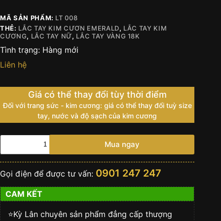
MÃ SẢN PHẨM:
LT 008
THẺ:
LẮC TAY KIM CƯƠN EMERALD
,
LẮC TAY KIM
CƯƠNG
,
LẮC TAY NỮ
,
LẮC TAY VÀNG 18K
Tình trạng:
Hàng mới
Liên hệ
Giá có thể thay đổi tùy thời điểm
Đối với trang sức - kim cương: giá có thể thay đổi tuỳ size
tay, nước và độ sạch của kim cương
Lắc
Mua ngay
tay
vàng
nguyên
0901 247 247
Gọi điện để được tư vấn:
khối
18k
CAM KẾT
Au750
đính
kim
⭐️Kỳ Lân chuyên sản phẩm đẳng cấp thượng