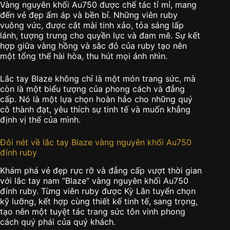
Vàng nguyên khối Au750 được chế tác tỉ mỉ, mang
đến vẻ đẹp ấm áp và bền bỉ. Những viên ruby
vuông vức, được cắt mài tinh xảo, tỏa sáng lấp
lánh, tượng trưng cho quyền lực và đam mê. Sự kết
hợp giữa vàng hồng và sắc đỏ của ruby tạo nên
một tổng thể hài hòa, thu hút mọi ánh nhìn.
Lắc tay Blaze không chỉ là một món trang sức, mà
còn là một biểu tượng của phong cách và đẳng
cấp. Nó là một lựa chọn hoàn hảo cho những quý
cô thành đạt, yêu thích sự tinh tế và muốn khẳng
định vị thế của mình.
Đôi nét về lắc tay Blaze vàng nguyên khối Au750
đính ruby
Khám phá vẻ đẹp rực rỡ và đẳng cấp vượt thời gian
với lắc tay nam “Blaze” vàng nguyên khối Au750
đính ruby. Từng viên ruby được Kỳ Lân tuyển chọn
kỹ lưỡng, kết hợp cùng thiết kế tinh tế, sang trọng,
tạo nên một tuyệt tác trang sức tôn vinh phong
cách quý phái của quý khách.