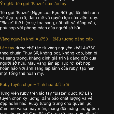
Ý nghĩa tên gọi “Blaze” của lắc tay
Tên gọi “Blaze” (Ngọn Lửa Rực Rỡ) gợi lên hình ảnh
vẻ đẹp rực rỡ, đam mê và quyền lực của viên ruby.
“Blaze” thể hiện sự tỏa sáng, nổi bật và đẳng cấp,
phù hợp với phong cách của người sở hữu.
Vàng nguyên khối Au750 – Biểu tượng đẳng cấp
Lắc tay
được chế tác từ vàng nguyên khối Au750
theo chuẩn Thụy Sỹ, không bọt, không xốp, bền bỉ
và sang trọng, khẳng định giá trị và đẳng cấp của
người sở hữu.
Màu vàng ấm áp, rực rỡ, kết hợp
hoàn hảo với ánh sáng lấp lánh của ruby, tạo nên
một tổng thể hoàn mỹ.
Ruby tuyển chọn – Tinh hoa đất trời
Từng viên ruby trên lắc tay “Blaze” được Kỳ Lân
tuyển chọn kỹ lưỡng, đảm bảo chất lượng và vẻ
đẹp hoàn hảo. Ruby tượng trưng cho quyền lực,
đam mê và sự may mắn, mang đến năng lượng tích
cực cho người đeo. Sắc đỏ rực rỡ của ruby nổi bật