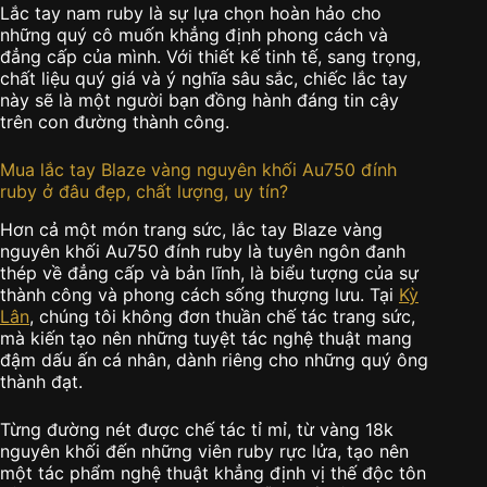
Lắc tay nam ruby là sự lựa chọn hoàn hảo cho
những quý cô muốn khẳng định phong cách và
đẳng cấp của mình. Với thiết kế tinh tế, sang trọng,
chất liệu quý giá và ý nghĩa sâu sắc, chiếc lắc tay
này sẽ là một người bạn đồng hành đáng tin cậy
trên con đường thành công.
Mua lắc tay Blaze vàng nguyên khối Au750 đính
ruby ở đâu đẹp, chất lượng, uy tín?
Hơn cả một món trang sức, lắc tay Blaze vàng
nguyên khối Au750 đính ruby là tuyên ngôn đanh
thép về đẳng cấp và bản lĩnh, là biểu tượng của sự
thành công và phong cách sống thượng lưu. Tại
Kỳ
Lân
, chúng tôi không đơn thuần chế tác trang sức,
mà kiến tạo nên những tuyệt tác nghệ thuật mang
đậm dấu ấn cá nhân, dành riêng cho những quý ông
thành đạt.
Từng đường nét được chế tác tỉ mỉ, từ vàng 18k
nguyên khối đến những viên ruby rực lửa, tạo nên
một tác phẩm nghệ thuật khẳng định vị thế độc tôn