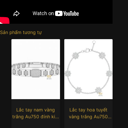
Sản phẩm tương tự
Lắc tay nam vàng
Lắc tay hoa tuyết
trắng Au750 đính kim
vàng trắng Au750
cương
đính kim cương