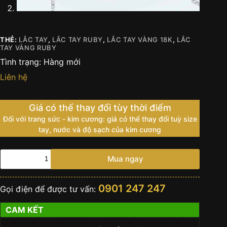
THẺ:
LẮC TAY
,
LẮC TAY RUBY
,
LẮC TAY VÀNG 18K
,
LẮC
TAY VÀNG RUBY
Tình trạng:
Hàng mới
Liên hệ
Giá có thể thay đổi tùy thời điểm
Đối với trang sức - kim cương: giá có thể thay đổi tuỳ size
tay, nước và độ sạch của kim cương
Lắc
Mua ngay
tay
Blaze
vàng
0901 247 247
Gọi điện để được tư vấn:
nguyên
khối
CAM KẾT
Au750
đính