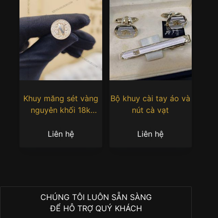
Khuy măng sét vàng
Bộ khuy cài tay áo và
nguyên khối 18k
nút cà vạt
Au750 hình chữ N
Liên hệ
Liên hệ
CHÚNG TÔI LUÔN SẴN SÀNG
ĐỂ HỖ TRỢ QUÝ KHÁCH