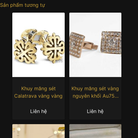
Sản phẩm tương tự
Khuy măng sét
Khuy măng sét vàng
Calatrava vàng vàng
nguyên khối Au750
đính viên chủ 6ly3
Liên hệ
Liên hệ