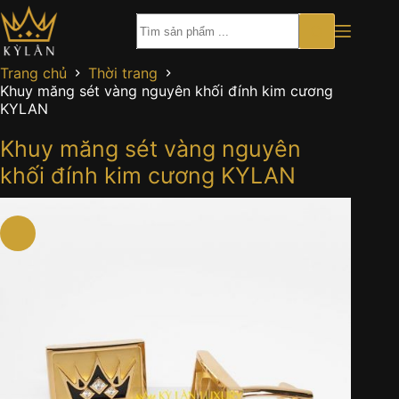
Chuyển
đến
phần
nội
Trang chủ
Thời trang
dung
Khuy măng sét vàng nguyên khối đính kim cương
KYLAN
Khuy măng sét vàng nguyên
khối đính kim cương KYLAN