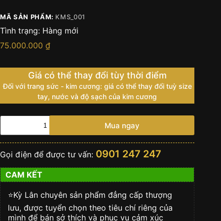
MÃ SẢN PHẨM:
KMS_001
Tình trạng:
Hàng mới
75.000.000
₫
Giá có thể thay đổi tùy thời điểm
Đối với trang sức - kim cương: giá có thể thay đổi tuỳ size
tay, nước và độ sạch của kim cương
Khuy
Mua ngay
măng
sét
vàng
0901 247 247
Gọi điện để được tư vấn:
nguyên
khối
CAM KẾT
đính
kim
cương
⭐️Kỳ Lân chuyên sản phẩm đẳng cấp thượng
KYLAN
lưu, được tuyển chọn theo tiêu chí riêng của
số
mình để bán sở thích và phục vụ cảm xúc