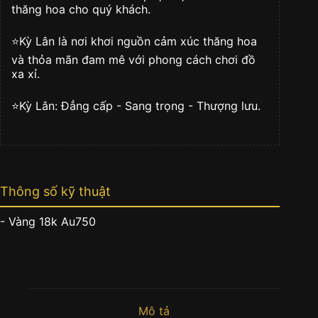
lượng
thăng hoa cho quý khách.
⭐️Kỳ Lân là nơi khơi nguồn cảm xúc thăng hoa
và thỏa mãn đam mê với phong cách chơi đồ
xa xỉ.
⭐️Kỳ Lân: Đẳng cấp - Sang trọng - Thượng lưu.
Thông số kỹ thuật
- Vàng 18k Au750
Mô tả