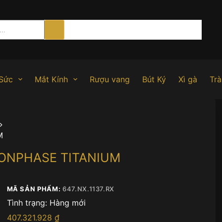
Sức
Mắt Kính
Rượu vang
Bút Ký
Xì gà
Trà
M
OONPHASE TITANIUM
MÃ SẢN PHẨM:
647.NX.1137.RX
Tình trạng:
Hàng mới
407.321.928
₫