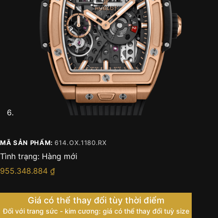
MÃ SẢN PHẨM:
614.OX.1180.RX
Tình trạng:
Hàng mới
955.348.884
₫
Giá có thể thay đổi tùy thời điểm
Đối với trang sức - kim cương: giá có thể thay đổi tuỳ size