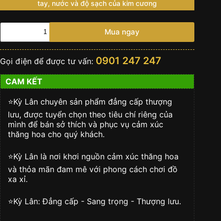
tay, nước và độ sạch của kim cương
HUBLOT
Mua ngay
SPIRIT
OF
BIG
0901 247 247
Gọi điện để được tư vấn:
BANG
MECA-
CAM KẾT
10
KING
GOLD
⭐️Kỳ Lân chuyên sản phẩm đẳng cấp thượng
số
lưu, được tuyển chọn theo tiêu chí riêng của
lượng
mình để bán sở thích và phục vụ cảm xúc
thăng hoa cho quý khách.
⭐️Kỳ Lân là nơi khơi nguồn cảm xúc thăng hoa
và thỏa mãn đam mê với phong cách chơi đồ
xa xỉ.
⭐️Kỳ Lân: Đẳng cấp - Sang trọng - Thượng lưu.