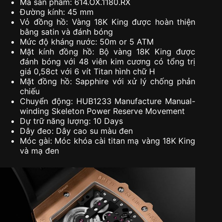
Mã sản phẩm: 614.OX.1180.RX
Đường kính: 45 mm
Vỏ đồng hồ: Vàng 18K King được hoàn thiện
bằng satin và đánh bóng
Mức độ kháng nước: 50m or 5 ATM
Mặt kính đồng hồ: Bộ vàng 18K King được
đánh bóng với 48 viên kim cương có tổng trị
giá 0,58ct với 6 vít Titan hình chữ H
Mặt đồng hồ: Sapphire với xử lý chống phản
chiếu
Chuyển động: HUB1233 Manufacture Manual-
winding Skeleton Power Reserve Movement
Dự trữ năng lượng: 10 Days
Dây đeo: Dây cao su màu đen
Móc gài: Móc khóa cài titan mạ vàng 18K King
và mạ đen