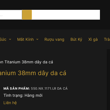
Sức
Mắt Kính
Rượu vang
Bút Ký
Xì gà
Trà
ion Titanium 38mm dây da cá
itanium 38mm dây da cá
MÃ SẢN PHẨM:
550.NX.1171.LR DA CÁ
Tình trạng:
Hàng mới
Liên hệ