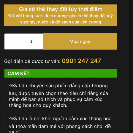
Giá có thể thay đổi tùy thời điểm
Đối với trang sức - kim cương: giá có thể thay đổi tuỳ
size tay, nước và độ sạch của kim cương
Đồng
hồ
Mua ngay
Hublot
Classic
Fusion
0901 247 247
Gọi điện để được tư vấn:
Titanium
38mm
CAM KẾT
dây
da
⭐️Kỳ Lân chuyên sản phẩm đẳng cấp thượng
cá
số
lưu, được tuyển chọn theo tiêu chí riêng của
lượng
mình để bán sở thích và phục vụ cảm xúc
thăng hoa cho quý khách.
⭐️Kỳ Lân là nơi khơi nguồn cảm xúc thăng hoa
và thỏa mãn đam mê với phong cách chơi đồ
xa xỉ.