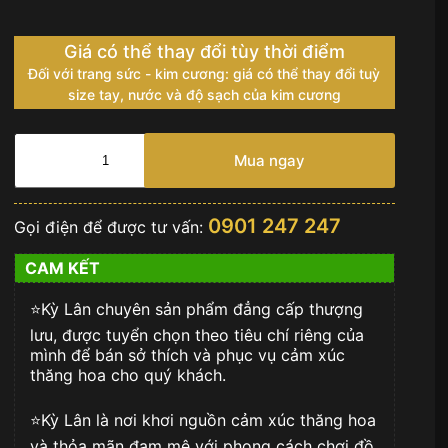
Giá có thể thay đổi tùy thời điểm
Đối với trang sức - kim cương: giá có thể thay đổi tuỳ
size tay, nước và độ sạch của kim cương
Đồng
hồ
Mua ngay
Hublot
Classic
Fusion
0901 247 247
Gọi điện để được tư vấn:
Titanium
38mm
CAM KẾT
565.NX.1470.RX
số
⭐️Kỳ Lân chuyên sản phẩm đẳng cấp thượng
lượng
lưu, được tuyển chọn theo tiêu chí riêng của
mình để bán sở thích và phục vụ cảm xúc
thăng hoa cho quý khách.
⭐️Kỳ Lân là nơi khơi nguồn cảm xúc thăng hoa
và thỏa mãn đam mê với phong cách chơi đồ