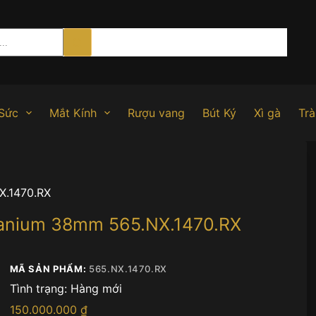
Sức
Mắt Kính
Rượu vang
Bút Ký
Xì gà
Trà
X.1470.RX
itanium 38mm 565.NX.1470.RX
MÃ SẢN PHẨM:
565.NX.1470.RX
Tình trạng:
Hàng mới
150.000.000
₫