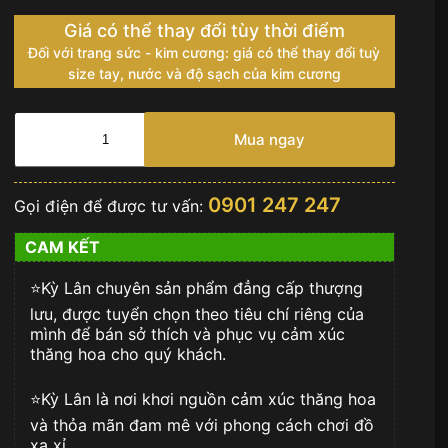
Giá có thể thay đổi tùy thời điểm
Đối với trang sức - kim cương: giá có thể thay đổi tuỳ
size tay, nước và độ sạch của kim cương
Hublot
Classic
Mua ngay
Fusion
King
Gold
0901 247 247
Gọi điện để được tư vấn:
Diamond
số
CAM KẾT
lượng
⭐️Kỳ Lân chuyên sản phẩm đẳng cấp thượng
lưu, được tuyển chọn theo tiêu chí riêng của
mình để bán sở thích và phục vụ cảm xúc
thăng hoa cho quý khách.
⭐️Kỳ Lân là nơi khơi nguồn cảm xúc thăng hoa
và thỏa mãn đam mê với phong cách chơi đồ
xa xỉ.