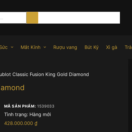
Sức
Mắt Kính
Rượu vang
Bút Ký
Xì gà
Trà
ublot Classic Fusion King Gold Diamond
Diamond
MÃ SẢN PHẨM:
1539033
Tình trạng:
Hàng mới
428.000.000
₫