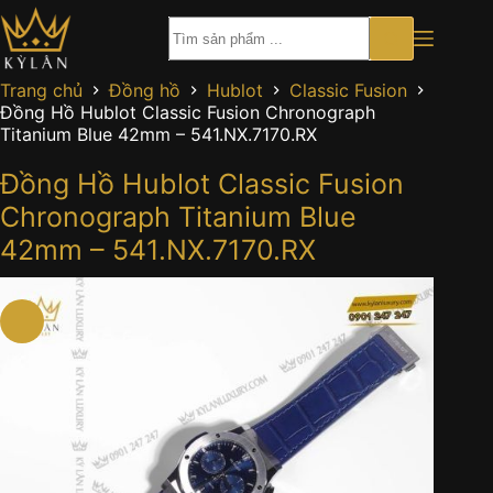
Chuyển
đến
phần
nội
Trang chủ
Đồng hồ
Hublot
Classic Fusion
dung
Đồng Hồ Hublot Classic Fusion Chronograph
Titanium Blue 42mm – 541.NX.7170.RX
Đồng Hồ Hublot Classic Fusion
Chronograph Titanium Blue
42mm – 541.NX.7170.RX