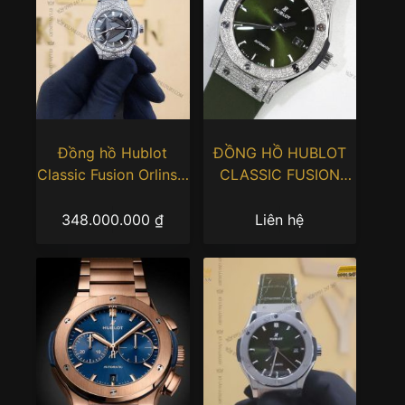
Đồng hồ Hublot
ĐỒNG HỒ HUBLOT
Classic Fusion Orlinski
CLASSIC FUSION
Titanium Pave 40mm
GREEN TITANIUM
PAVE DIAMOND
348.000.000
₫
Liên hệ
42mm
542.NX.8970.RX