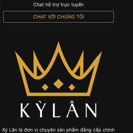
Để được hỗ trợ tốt nhất. Hãy gọi
0901 247 247
HOẶC
Chat hỗ trợ trực tuyến
CHAT VỚI CHÚNG TÔI