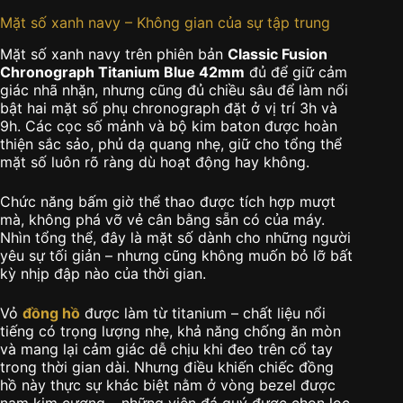
Mặt số xanh navy – Không gian của sự tập trung
Mặt số xanh navy trên phiên bản
Classic Fusion
Chronograph Titanium Blue 42mm
đủ để giữ cảm
giác nhã nhặn, nhưng cũng đủ chiều sâu để làm nổi
bật hai mặt số phụ chronograph đặt ở vị trí 3h và
9h. Các cọc số mảnh và bộ kim baton được hoàn
thiện sắc sảo, phủ dạ quang nhẹ, giữ cho tổng thể
mặt số luôn rõ ràng dù hoạt động hay không.
Chức năng bấm giờ thể thao được tích hợp mượt
mà, không phá vỡ vẻ cân bằng sẵn có của máy.
Nhìn tổng thể, đây là mặt số dành cho những người
yêu sự tối giản – nhưng cũng không muốn bỏ lỡ bất
kỳ nhịp đập nào của thời gian.
Vỏ
đồng hồ
được làm từ titanium – chất liệu nổi
tiếng có trọng lượng nhẹ, khả năng chống ăn mòn
và mang lại cảm giác dễ chịu khi đeo trên cổ tay
trong thời gian dài. Nhưng điều khiến chiếc đồng
hồ này thực sự khác biệt nằm ở vòng bezel được
nạm kim cương – những viên đá quý được chọn lọc