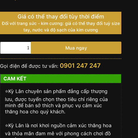
Giá có thể thay đổi tùy thời điểm
Đối với trang sức - kim cương: giá có thể thay đổi tuỳ size
tay, nước và độ sạch của kim cương
Đồng
Mua ngay
Hồ
Hublot
Classic
0901 247 247
Gọi điện để được tư vấn:
Fusion
Chronograph
CAM KẾT
Titanium
Blue
42mm
⭐️Kỳ Lân chuyên sản phẩm đẳng cấp thượng
-
lưu, được tuyển chọn theo tiêu chí riêng của
541.NX.7170.RX
mình để bán sở thích và phục vụ cảm xúc
số
thăng hoa cho quý khách.
lượng
⭐️Kỳ Lân là nơi khơi nguồn cảm xúc thăng hoa
và thỏa mãn đam mê với phong cách chơi đồ