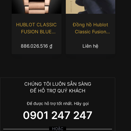
HUBLOT CLASSIC
Đồng hồ Hublot
FUSION BLUE
Classic Fusion
CHRONOGRAPH KING
Titanium Green 42mm
GOLD BRACELET
542.NX.8970.LR
886.026.516
₫
Liên hệ
CHÚNG TÔI LUÔN SẴN SÀNG
ĐỂ HỖ TRỢ QUÝ KHÁCH