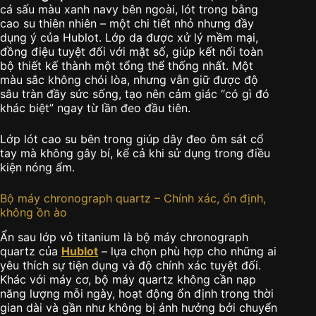
cá sấu màu xanh navy bên ngoài, lót trong bằng
cao su thiên nhiên – một chi tiết nhỏ nhưng đầy
dụng ý của Hublot. Lớp da được xử lý mềm mại,
đồng điệu tuyệt đối với mặt số, giúp kết nối toàn
bộ thiết kế thành một tổng thể thống nhất. Một
màu sắc không chói lòa, nhưng vẫn giữ được độ
sâu tràn đầy sức sống, tạo nên cảm giác “có gì đó
khác biệt” ngay từ lần đeo đầu tiên.
Lớp lót cao su bên trong giúp dây đeo ôm sát cổ
tay mà không gây bí, kể cả khi sử dụng trong điều
kiện nóng ẩm.
Bộ máy chronograph quartz – Chính xác, ổn định,
không ồn ào
Ẩn sau lớp vỏ titanium là bộ máy chronograph
quartz của
Hublot
– lựa chọn phù hợp cho những ai
yêu thích sự tiện dụng và độ chính xác tuyệt đối.
Khác với máy cơ, bộ máy quartz không cần nạp
năng lượng mỗi ngày, hoạt động ổn định trong thời
gian dài và gần như không bị ảnh hưởng bởi chuyển