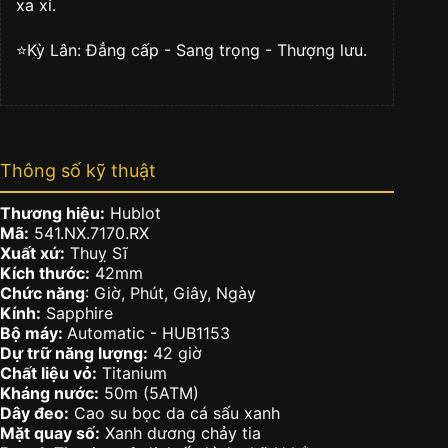
xa xỉ.
⭐️Kỳ Lân: Đẳng cấp - Sang trọng - Thượng lưu.
Thông số kỹ thuật
Thương hiệu:
Hublot
Mã:
541.NX.7170.RX
Xuất xứ:
Thuỵ Sĩ
Kích thước:
42mm
Chức năng
: Giờ, Phút, Giây, Ngày
Kính:
Sapphire
Bộ máy:
Automatic - HUB1153
Dự trữ năng lượng:
42 giờ
Chất liệu vỏ:
Titanium
Kháng nước:
50m (5ATM)
Dây đeo:
Cao su bọc da cá sấu xanh
Mặt quay số:
Xanh dương chảy tia