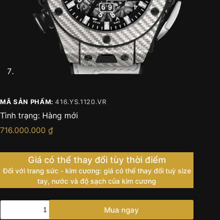
MÃ SẢN PHẨM:
416.YS.1120.VR
Tình trạng:
Hàng mới
716.000.000
₫
Giá có thể thay đổi tùy thời điểm
Đối với trang sức - kim cương: giá có thể thay đổi tuỳ size
tay, nước và độ sạch của kim cương
HUBLOT
Mua ngay
BIG