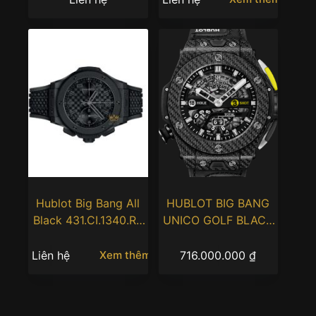
Hublot Big Bang All
HUBLOT BIG BANG
Black 431.CI.1340.RX
UNICO GOLF BLACK
43MM 20th
CARBON 45mm
Anniversary
Liên hệ
716.000.000
₫
Xem thêm