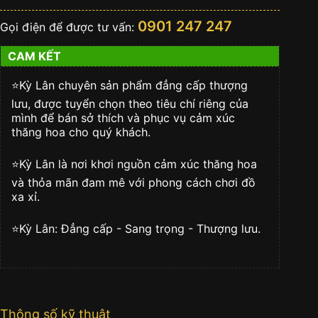
BANG
UNICO
0901 247 247
Gọi điện để được tư vấn:
GOLF
45mm
CAM KẾT
số
lượng
⭐️Kỳ Lân chuyên sản phẩm đẳng cấp thượng
lưu, được tuyển chọn theo tiêu chí riêng của
mình để bán sở thích và phục vụ cảm xúc
thăng hoa cho quý khách.
⭐️Kỳ Lân là nơi khơi nguồn cảm xúc thăng hoa
và thỏa mãn đam mê với phong cách chơi đồ
xa xỉ.
⭐️Kỳ Lân: Đẳng cấp - Sang trọng - Thượng lưu.
Thông số kỹ thuật