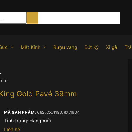
Sức
Mắt Kính
Rượu vang
Bút Ký
Xì gà
Trà
39mm
g King Gold Pavé 39mm
MÃ SẢN PHẨM:
662.OX.1180.RX.1604
Tình trạng:
Hàng mới
Liên hệ