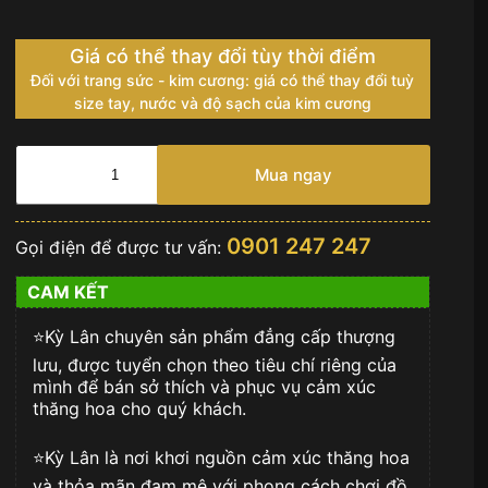
Giá có thể thay đổi tùy thời điểm
Đối với trang sức - kim cương: giá có thể thay đổi tuỳ
size tay, nước và độ sạch của kim cương
Đồng
hồ
Mua ngay
Hublot
Spirit
of
0901 247 247
Gọi điện để được tư vấn:
Big
Bang
CAM KẾT
King
Gold
⭐️Kỳ Lân chuyên sản phẩm đẳng cấp thượng
Pavé
39mm
lưu, được tuyển chọn theo tiêu chí riêng của
số
mình để bán sở thích và phục vụ cảm xúc
lượng
thăng hoa cho quý khách.
⭐️Kỳ Lân là nơi khơi nguồn cảm xúc thăng hoa
và thỏa mãn đam mê với phong cách chơi đồ