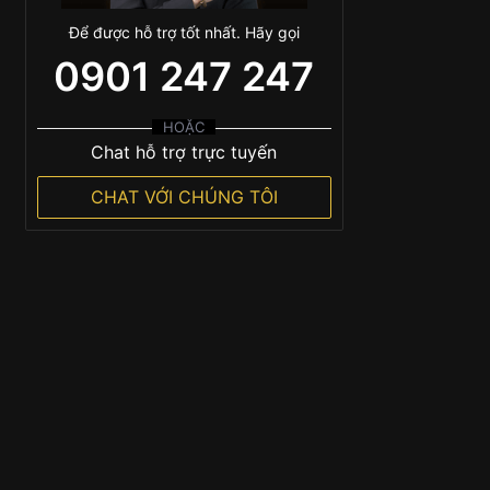
Để được hỗ trợ tốt nhất. Hãy gọi
0901 247 247
HOẶC
Chat hỗ trợ trực tuyến
CHAT VỚI CHÚNG TÔI