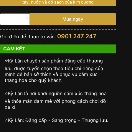
tay, nước và độ sạch của kim cương
Đồng
Mua ngay
hồ
Rolex
Sky-
0901 247 247
Gọi điện để được tư vấn:
Dweller
336238-
CAM KẾT
0004
vàng
kim
⭐️Kỳ Lân chuyên sản phẩm đẳng cấp thượng
mặt
lưu, được tuyển chọn theo tiêu chí riêng của
xanh
mình để bán sở thích và phục vụ cảm xúc
lam
thăng hoa cho quý khách.
số
lượng
⭐️Kỳ Lân là nơi khơi nguồn cảm xúc thăng hoa
và thỏa mãn đam mê với phong cách chơi đồ
xa xỉ.
⭐️Kỳ Lân: Đẳng cấp - Sang trọng - Thượng lưu.