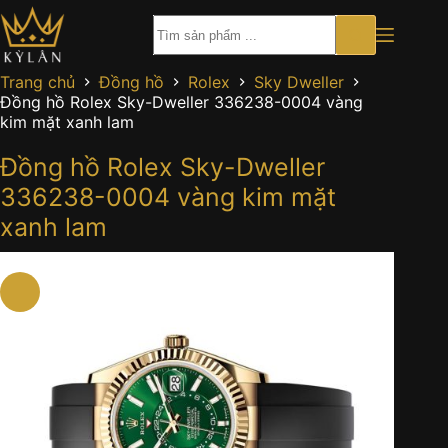
Chuyển
đến
phần
nội
Trang chủ
Đồng hồ
Rolex
Sky Dweller
dung
Đồng hồ Rolex Sky-Dweller 336238-0004 vàng
kim mặt xanh lam
Đồng hồ Rolex Sky-Dweller
336238-0004 vàng kim mặt
xanh lam