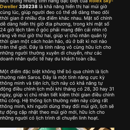
Một trong những tính năng đặc biệt của
Rolex Sky-
Dweller
336238
là khả năng hiển thị hai múi giờ
cùng lúc, giúp người đeo có thể dễ dàng theo dõi
thời gian ở nhiều địa điểm khác nhau. Mặt số chính
dễ dàng hiển thị giờ địa phương, trong khi mặt số
24 giờ lệch tâm ở góc phải mang đến cái nhìn rõ
ràng về múi giờ thứ hai, giúp vị chủ nhân quản lý
thời gian một cách hoàn hảo, dù ở bất kì nơi nào
trên thế giới. Đây là tính năng vô cùng hữu ích cho
những người thường xuyên di chuyển, như các
doanh nhân quốc tế hay du khách toàn cầu.
Một điểm đặc biệt không thể bỏ qua chính là lịch
thường niên Saros. Đây là một tính năng cực kỳ
thông minh và tiện ích, lịch này có khả năng tự
động điều chỉnh lịch mỗi khi tháng có 28, 30 hay 31
ngày, giúp vị chủ nhân tiết kiệm thời gian điều chỉnh
thủ công. Hệ thống lịch thường niên này cũng rất
thông minh, khi người dùng thay đổi múi giờ, lịch sẽ
tự động cập nhật theo múi giờ mới, hữu ích cho
những người có lịch trình di chuyển linh hoạt.