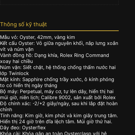
Thông số kỹ thuật
Mẫu vỏ: Oyster, 42mm, vàng kim
Kết cấu Oyster: Vỏ giữa nguyên khối, nắp lưng xoắn
vít và núm vặn
Vành đồng hồ: Dạng khía, Rolex Ring Command
xoay hai chiều
Núm vặn: Siết chặt, hệ thống chống thấm nước hai
lớp Twinlock
Mặt kính: Sapphire chống trầy xước, ô kính phóng
to có hiển thị ngày tháng
Bộ máy: Perpetual, máy cơ, tự lên dây, hiển thị hai
múi giờ, niên lịch; Calibre 9002, sản xuất bởi Rolex
Độ chính xác: -2/+2 giây/ngày, sau khi lắp đặt hoàn
chỉnh
Tính năng: Kim giờ, kim phút và kim giây trung tâm.
Hiển thị 24 giờ trên đĩa lệch tâm. Múi giờ thứ hai.
Dây đeo: Oysterflex
Khóa cài: Khóa gập an toàn Oysterclasp với hệ