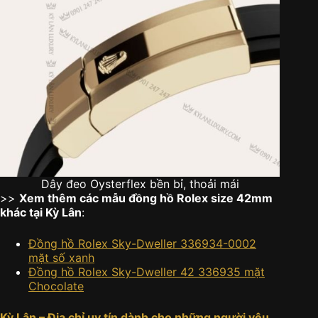
Dây đeo Oysterflex bền bỉ, thoải mái
>>
Xem thêm các mẫu đồng hồ Rolex size 42mm
khác tại Kỳ Lân
:
Đồng hồ Rolex Sky-Dweller 336934-0002
mặt số xanh
Đồng hồ Rolex Sky-Dweller 42 336935 mặt
Chocolate
Kỳ Lân – Địa chỉ uy tín dành cho những người yêu