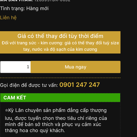
Tình trạng:
Hàng mới
Liên hệ
Giá có thể thay đổi tùy thời điểm
Đối với trang sức - kim cương: giá có thể thay đổi tuỳ size
tay, nước và độ sạch của kim cương
Đồng
Mua ngay
hồ
Rolex
Day-
0901 247 247
Gọi điện để được tư vấn:
Date
36
CAM KẾT
128395TBR-
0032
mặt
⭐️Kỳ Lân chuyên sản phẩm đẳng cấp thượng
xanh
lưu, được tuyển chọn theo tiêu chí riêng của
lục
mình để bán sở thích và phục vụ cảm xúc
lam
thăng hoa cho quý khách.
nạm