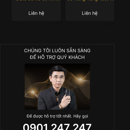
cương 128235-0029
m128348rbr-0043
Liên hệ
Liên hệ
CHÚNG TÔI LUÔN SẴN SÀNG
ĐỂ HỖ TRỢ QUÝ KHÁCH
Để được hỗ trợ tốt nhất. Hãy gọi
0901 247 247