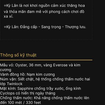
kim
⭐️Kỳ Lân là nơi khơi nguồn cảm xúc thăng hoa
cương
số
và thỏa mãn đam mê với phong cách chơi đồ
lượng
xa xỉ.
⭐️Kỳ Lân: Đẳng cấp - Sang trọng - Thượng lưu.
Thông số kỹ thuật
Mẫu vỏ: Oyster, 36 mm, vàng Everose và kim
cương
Vành đồng hồ: Nạm kim cương
Núm vặn: Siết chặt, hệ thống chống thấm nước hai
lớp Twinlock
Mặt kính: Sapphire chống trầy xước, ống kính
Cyclops có hiển thị ngày tháng
Chống thấm nước: Khả năng chống thấm nước lên
đến 100 mét / 330 feet