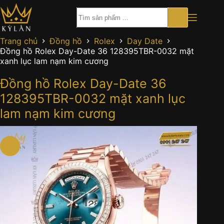
Chuyển
đến
phần
nội
Trang chủ
Đồng hồ
Rolex
Day Date
dung
Đồng hồ Rolex Day-Date 36 128395TBR-0032 mặt
xanh lục lam nạm kim cương
Đồng hồ Rolex Day-Date 36
128395TBR-0032 mặt xanh lục
lam nạm kim cương