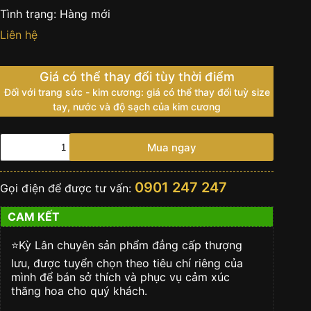
Tình trạng:
Hàng mới
Liên hệ
Giá có thể thay đổi tùy thời điểm
Đối với trang sức - kim cương: giá có thể thay đổi tuỳ size
tay, nước và độ sạch của kim cương
Đồng
Mua ngay
Hồ
Rolex
Cosmograph
0901 247 247
Gọi điện để được tư vấn:
Daytona
Green
CAM KẾT
116508
số
lượng
⭐️Kỳ Lân chuyên sản phẩm đẳng cấp thượng
lưu, được tuyển chọn theo tiêu chí riêng của
mình để bán sở thích và phục vụ cảm xúc
thăng hoa cho quý khách.