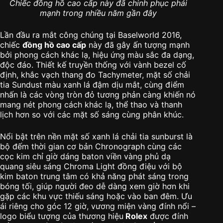
Chiếc đồng hồ cao cấp này đã chinh phục phái
mạnh trong nhiều năm gần đây
Lần đầu ra mắt công chúng tại Baselworld 2016,
chiếc
đồng hồ cao cấp
này đã gây ấn tượng mạnh
bởi phong cách khác lạ, hiệu ứng màu sắc đa dạng,
độc đáo. Thiết kế truyền thống với vành bezel cố
định, khắc vạch thang đo Tachymeter, mặt số chải
tia Sundust màu xanh lá đậm dịu mắt, cùng điểm
nhấn là các vòng tròn đỏ tương phản càng khiến nó
mang nét phong cách khác lạ, thể thao và thanh
lịch hơn so với các mặt số sáng cùng phân khúc.
Nổi bật trên nền mặt số xanh lá chải tia sunburst là
bộ đếm thời gian cơ bản Chronograph cùng các
cọc kim chỉ giờ dáng baton viền vàng phủ dạ
quang siêu sáng Chroma Light đồng điệu với bộ
kim baton trung tâm có khả năng phát sáng trong
bóng tối, giúp người đeo dễ dàng xem giờ hơn khi
gặp các khu vực thiếu sáng hoặc vào ban đêm. Ưu
ái riêng cho góc 12 giờ, vương miện vàng đính nổi –
logo biểu tượng của thương hiệu
Rolex
được đính