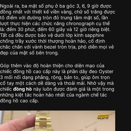
Ngoài ra, ba mặt số phụ ở ba góc 3, 6, 9 giờ được
đồng nhất với thiết kế viền vàng, chữ số trắng được
tô điểm với đường tròn đỏ trung tâm mặt số, lần
lượt thực hiện các chức năng chronograph cụ thể
là: đếm 30 phút, đếm 60 giây và 12 giờ riêng biệt.
Tất cả đều được bảo vệ dưới lớp kính sapphire
chống trầy xước thời thượng hoàn hảo, cố định
chắc chắn với vành bezel tròn trịa, phô diễn mọi vẻ
đẹp của mặt số bên trong.
Góp thêm vào độ hoàn thiện cho diện mạo của
chiếc đồng hồ cao cấp này là phần dây đeo Oyster
3 mối nối dạng phẳng, rộng, bản to, giúp ôm trọn
cổ tay một cách dễ dàng và thoải mái. Nhờ vậy mà
chiếc
đồng hồ
này luôn được đánh giá là một trong
những kiệt tác hoàn hảo nhất của ngành chế tác
đồng hồ cao cấp.