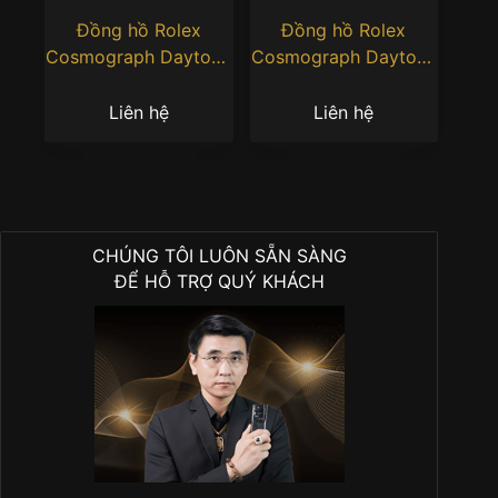
Đồng hồ Rolex
Đồng hồ Rolex
Cosmograph Daytona
Cosmograph Daytona
40 126506-0001 mặt
116518LN mặt số đen,
số Ice-Blue
cọc số kim cương
Liên hệ
Liên hệ
CHÚNG TÔI LUÔN SẴN SÀNG
ĐỂ HỖ TRỢ QUÝ KHÁCH