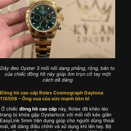
Dây đeo Oyster 3 mối nối dạng phẳng, rộng, bản to
của chiếc đồng hồ này giúp ôm trọn cổ tay một
cách dễ dàng
Đồng hồ cao cấp Rolex Cosmograph Daytona
116508 – Ông vua của sức mạnh bền bỉ
Ở chiếc
đồng hồ cao cấp
này, Rolex đã khéo léo
trang bị khóa gập Oysterlock với mối nối kéo giãn
EasyLink 5mm tiện dụng giúp cho người dùng thoải
mái, dễ dàng điều chỉnh và sử dụng khi lên tay. Bộ