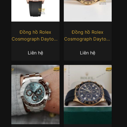
Đồng hồ Rolex
Đồng hồ Rolex
Cosmograph Daytona
Cosmograph Daytona
40 vàng hồng
40 126508-0002 mặt
116515LN-0057
đen vàng Champagne
Liên hệ
Liên hệ