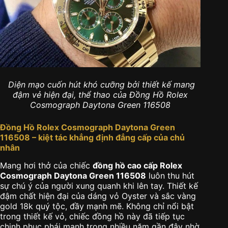
Diện mạo cuốn hút khó cưỡng bởi thiết kế mang
đậm vẻ hiện đại, thể thao của Đồng Hồ Rolex
Cosmograph Daytona Green 116508
Đồng Hồ Rolex Cosmograph Daytona Green
116508 – kiệt tác khẳng định đẳng cấp của chủ
nhân
Mang hơi thở của chiếc
đồng hồ cao cấp Rolex
Cosmograph Daytona Green 116508
luôn thu hút
sự chú ý của người xung quanh khi lên tay. Thiết kế
đậm chất hiện đại của dáng vỏ Oyster và sắc vàng
gold 18k quý tộc, đầy mạnh mẽ. Không chỉ nổi bật
trong thiết kế vỏ, chiếc đồng hồ này đã tiếp tục
chinh phục phái mạnh trong nhiều năm gần đây nhờ