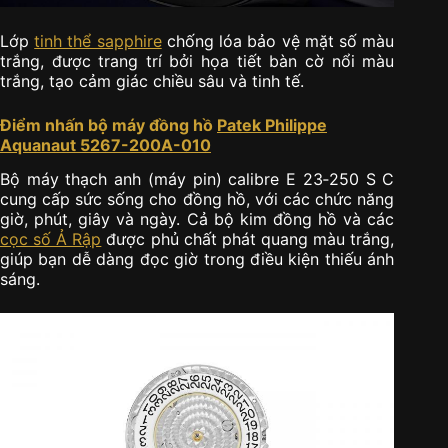
Lớp
tinh thể sapphire
chống lóa bảo vệ mặt số màu
trắng, được trang trí bởi họa tiết bàn cờ nổi màu
trắng, tạo cảm giác chiều sâu và tinh tế.
Điểm nhấn bộ máy đồng hồ
Patek Philippe
Aquanaut 5267-200A-010
Bộ máy thạch anh (máy pin) calibre E 23‑250 S C
cung cấp sức sống cho đồng hồ, với các chức năng
giờ, phút, giây và ngày. Cả bộ kim đồng hồ và các
cọc số Ả Rập
được phủ chất phát quang màu trắng,
giúp bạn dễ dàng đọc giờ trong điều kiện thiếu ánh
sáng.