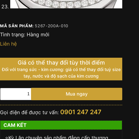
MÃ SẢN PHẨM:
5267-200A-010
Tình trạng:
Hàng mới
Liên hệ
Giá có thể thay đổi tùy thời điểm
Đối với trang sức - kim cương: giá có thể thay đổi tuỳ size
tay, nước và độ sạch của kim cương
Đồng
Mua ngay
Hồ
Patek
Philippe
0901 247 247
Gọi điện để được tư vấn:
Aquanaut
5267-
CAM KẾT
200A-
010
số
⭐️Kỳ Lân chuyên sản phẩm đẳng cấp thượng