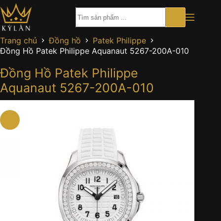
Chuyển
đến
phần
nội
Trang chủ
Đồng hồ
Patek Philippe
dung
Đồng Hồ Patek Philippe Aquanaut 5267-200A-010
Đồng Hồ Patek Philippe
Aquanaut 5267-200A-010