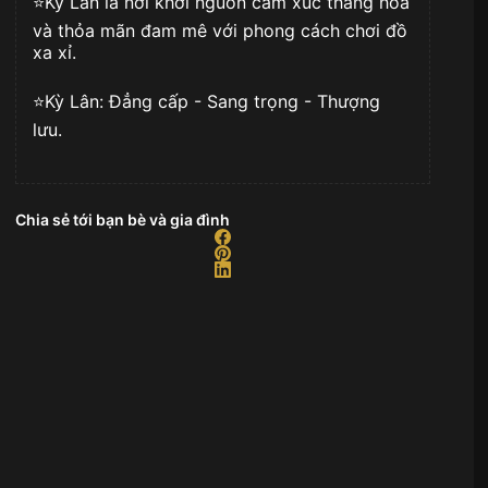
⭐️Kỳ Lân là nơi khơi nguồn cảm xúc thăng hoa
và thỏa mãn đam mê với phong cách chơi đồ
xa xỉ.
⭐️Kỳ Lân: Đẳng cấp - Sang trọng - Thượng
lưu.
Chia sẻ tới bạn bè và gia đình