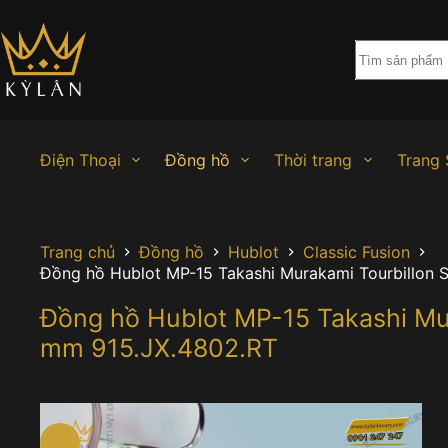
Chuyển
đến
phần
nội
dung
Điện Thoại
Đồng hồ
Thời trang
Trang 
Trang chủ
Đồng hồ
Hublot
Classic Fusion
Đồng hồ Hublot MP-15 Takashi Murakami Tourbillon 
Đồng hồ Hublot MP-15 Takashi Mur
mm 915.JX.4802.RT