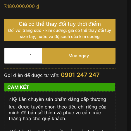
7.180.000.000
₫
Giá có thể thay đổi tùy thời điểm
Đối với trang sức - kim cương: giá có thể thay đổi tuỳ
size tay, nước và độ sạch của kim cương
Đồng
hồ
Mua ngay
Hublot
MP-
15
0901 247 247
Gọi điện để được tư vấn:
Takashi
Murakami
CAM KẾT
Tourbillon
Sapphire
⭐️Kỳ Lân chuyên sản phẩm đẳng cấp thượng
42
mm
lưu, được tuyển chọn theo tiêu chí riêng của
915.JX.4802.RT
mình để bán sở thích và phục vụ cảm xúc
số
thăng hoa cho quý khách.
lượng