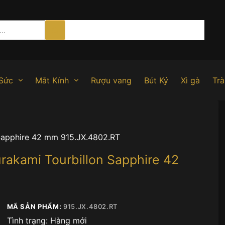
Sức
Mắt Kính
Rượu vang
Bút Ký
Xì gà
Trà
Sapphire 42 mm 915.JX.4802.RT
akami Tourbillon Sapphire 42
MÃ SẢN PHẨM:
915.JX.4802.RT
Tình trạng:
Hàng mới