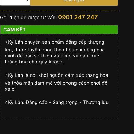
hồ
Hublot
Classic
0901 247 247
Gọi điện để được tư vấn:
Fusion
Full
CAM KẾT
Diamonds
33mm
số
⭐️Kỳ Lân chuyên sản phẩm đẳng cấp thượng
lượng
lưu, được tuyển chọn theo tiêu chí riêng của
mình để bán sở thích và phục vụ cảm xúc
thăng hoa cho quý khách.
⭐️Kỳ Lân là nơi khơi nguồn cảm xúc thăng hoa
và thỏa mãn đam mê với phong cách chơi đồ
xa xỉ.
⭐️Kỳ Lân: Đẳng cấp - Sang trọng - Thượng lưu.