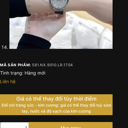
MÃ SẢN PHẨM:
581.NX.9010.LR.1704
Tình trạng:
Hàng mới
Liên hệ
Giá có thể thay đổi tùy thời điểm
Đối với trang sức - kim cương: giá có thể thay đổi tuỳ size
tay, nước và độ sạch của kim cương
Đồng
Mua ngay