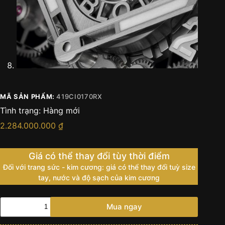
MÃ SẢN PHẨM:
419CI0170RX
Tình trạng:
Hàng mới
2.284.000.000
₫
Giá có thể thay đổi tùy thời điểm
Đối với trang sức - kim cương: giá có thể thay đổi tuỳ size
tay, nước và độ sạch của kim cương
Đồng
Mua ngay
hồ
Hublot