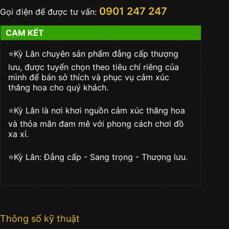
Big
0901 247 247
Gọi điện để được tư vấn:
Bang
Tourbillon
CAM KẾT
Automatic
Black
Magic
⭐️Kỳ Lân chuyên sản phẩm đẳng cấp thượng
419.CI.0170.RX
lưu, được tuyển chọn theo tiêu chí riêng của
số
mình để bán sở thích và phục vụ cảm xúc
lượng
thăng hoa cho quý khách.
⭐️Kỳ Lân là nơi khơi nguồn cảm xúc thăng hoa
và thỏa mãn đam mê với phong cách chơi đồ
xa xỉ.
⭐️Kỳ Lân: Đẳng cấp - Sang trọng - Thượng lưu.
Thông số kỹ thuật