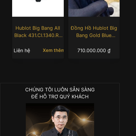
Hublot Big Bang All
Đồng Hồ Hublot Big
Black 431.CI.1340.RX
Bang Gold Blue
43MM 20th
Diamonds 41mm –
Anniversary
341.PX.7180.LR.1204
Liên hệ
710.000.000
₫
Xem thêm
CHÚNG TÔI LUÔN SẴN SÀNG
ĐỂ HỖ TRỢ QUÝ KHÁCH