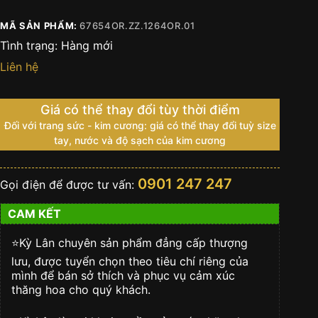
MÃ SẢN PHẨM:
67654OR.ZZ.1264OR.01
Tình trạng:
Hàng mới
Liên hệ
Giá có thể thay đổi tùy thời điểm
Đối với trang sức - kim cương: giá có thể thay đổi tuỳ size
tay, nước và độ sạch của kim cương
0901 247 247
Gọi điện để được tư vấn:
CAM KẾT
⭐️Kỳ Lân chuyên sản phẩm đẳng cấp thượng
lưu, được tuyển chọn theo tiêu chí riêng của
mình để bán sở thích và phục vụ cảm xúc
thăng hoa cho quý khách.