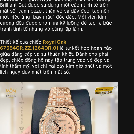
Brilliant Cut được sử dụng một cách tinh tế trên
mặt số, vành bezel, thân vỏ và dây đeo, tạo nên
một hiệu ứng “bay màu” độc đáo. Mỗi viên kim
cương đều được chọn lựa kỹ lưỡng để tạo ra bức
tranh tinh tế nhưng vô cùng lấp lánh.
Thiết kế của chiếc
Royal Oak
67654OR.ZZ.1264OR.01
là sự kết hợp hoàn hảo
giữa đẳng cấp và sự thuần khiết. Dành cho phái
đẹp, chiếc đồng hồ này tập trung vào vẻ đẹp và
tính thẩm mỹ, với chỉ hai cây kim giờ phút và một
lịch ngày duy nhất trên mặt số.