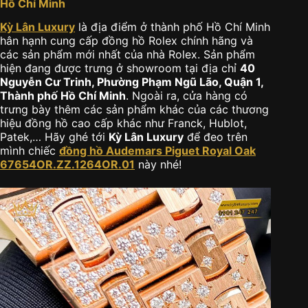
Hồ Chí Minh
Kỳ Lân Luxury
là địa điểm ở thành phố Hồ Chí Minh
hân hạnh cung cấp đồng hồ Rolex chính hãng và
các sản phẩm mới nhất của nhà Rolex. Sản phẩm
hiện đang được trưng ở showroom tại địa chỉ
40
Nguyễn Cư Trinh, Phường Phạm Ngũ Lão, Quận 1,
Thành phố Hồ Chí Minh
. Ngoài ra, cửa hàng có
trưng bày thêm các sản phẩm khác của các thương
hiệu đồng hồ cao cấp khác như Franck, Hublot,
Patek,… Hãy ghé tới
Kỳ Lân Luxury
để đeo trên
mình chiếc
đồng hồ Audemars Piguet Royal Oak
67654OR.ZZ.1264OR.01
này nhé!