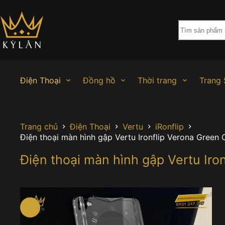
Chuyển
đến
phần
nội
dung
Điện Thoại
Đồng hồ
Thời trang
Trang 
Trang chủ
Điện Thoại
Vertu
iRonflip
Điện thoại màn hình gập Vertu Ironflip Verona Green 
Điện thoại màn hình gập Vertu Iron