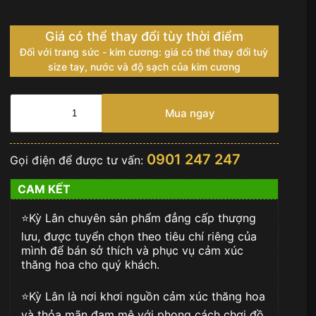
Giá có thể thay đổi tùy thời điểm
Đối với trang sức - kim cương: giá có thể thay đổi tuỳ
size tay, nước và độ sạch của kim cương
Điện
thoại
Mua ngay
màn
hình
gập
0901 247 247
Gọi điện để được tư vấn:
Vertu
Ironflip
CAM KẾT
Verona
Green
⭐️Kỳ Lân chuyên sản phẩm đẳng cấp thượng
Calfskin
số
lưu, được tuyển chọn theo tiêu chí riêng của
lượng
mình để bán sở thích và phục vụ cảm xúc
thăng hoa cho quý khách.
⭐️Kỳ Lân là nơi khơi nguồn cảm xúc thăng hoa
và thỏa mãn đam mê với phong cách chơi đồ