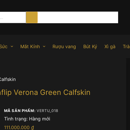
Sức
Mắt Kính
Rượu vang
Bút Ký
Xì gà
Trà
Calfskin
flip Verona Green Calfskin
MÃ SẢN PHẨM:
VERTU_018
Tình trạng:
Hàng mới
111.000.000
₫