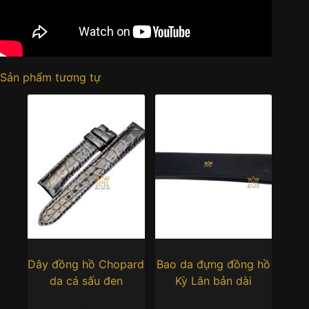
Sản phẩm tương tự
Dây đồng hồ Chopard
Bao da đựng đồng hồ
da cá sấu đen
Kỳ Lân bản dài