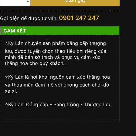
Mua ngay
đồng
hồ
Hublot
0901 247 247
Gọi điện để được tư vấn:
Alligator
Caramel
CAM KẾT
số
lượng
⭐️Kỳ Lân chuyên sản phẩm đẳng cấp thượng
lưu, được tuyển chọn theo tiêu chí riêng của
mình để bán sở thích và phục vụ cảm xúc
thăng hoa cho quý khách.
⭐️Kỳ Lân là nơi khơi nguồn cảm xúc thăng hoa
và thỏa mãn đam mê với phong cách chơi đồ
xa xỉ.
⭐️Kỳ Lân: Đẳng cấp - Sang trọng - Thượng lưu.