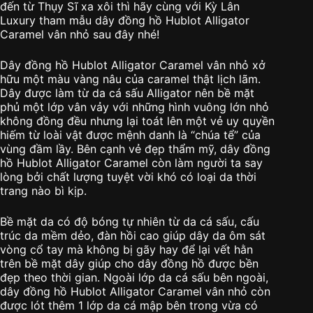
đến từ Thụy Sĩ xa xôi thì hãy cùng với Kỳ Lân
Luxury tham mẫu dây đồng hồ Hublot Alligator
Caramel vân nhỏ sau đây nhé!
Dây đồng hồ Hublot Alligator Caramel vân nhỏ xở
hữu một màu vàng nâu của caramel thật lịch lãm.
Dây được làm từ da cá sấu Alligator nên bề mặt
phủ một lớp vân vảy với những hình vuông lớn nhỏ
không đồng đều nhưng lại toát lên một vẻ uy quyền
hiếm từ loài vật được mệnh danh là “chúa tể” của
vùng đầm lầy. Bên cạnh vẻ đẹp thẩm mỹ, dây đồng
hồ Hublot Alligator Caramel còn làm người ta say
lòng bởi chất lượng tuyệt vời khó có loại da thời
trang nào bì kịp.
Bề mặt da có độ bóng tự nhiên từ da cá sấu, cấu
trúc da mềm dẻo, đàn hồi cao giúp dây da ôm sát
vòng cổ tay mà không bị gãy hay để lại vết hằn
trên bề mặt dây giúp cho dây đồng hồ được bền
đẹp theo thời gian. Ngoài lớp da cá sấu bên ngoài,
dây đồng hồ Hublot Alligator Caramel vân nhỏ còn
được lót thêm 1 lớp da cá mập bên trong vừa có