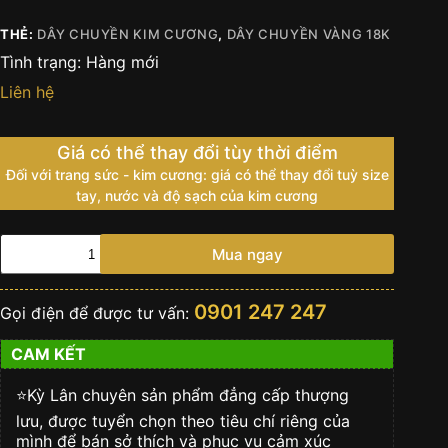
THẺ:
DÂY CHUYỀN KIM CƯƠNG
,
DÂY CHUYỀN VÀNG 18K
Tình trạng:
Hàng mới
Liên hệ
Giá có thể thay đổi tùy thời điểm
Đối với trang sức - kim cương: giá có thể thay đổi tuỳ size
tay, nước và độ sạch của kim cương
Dây
Mua ngay
chuyền
vàng
nguyên
0901 247 247
Gọi điện để được tư vấn:
khối
Au750
CAM KẾT
đính
kim
cương
⭐️Kỳ Lân chuyên sản phẩm đẳng cấp thượng
số
lưu, được tuyển chọn theo tiêu chí riêng của
lượng
mình để bán sở thích và phục vụ cảm xúc