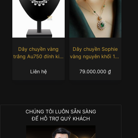
Dây chuyền vàng
Dây chuyền Sophie
trắng Au750 đính kim
vàng nguyên khối 18k
cương
Au750 đính đá quý
Liên hệ
79.000.000
₫
CHÚNG TÔI LUÔN SẴN SÀNG
ĐỂ HỖ TRỢ QUÝ KHÁCH