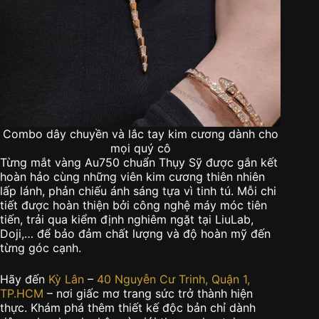
Combo dây chuyền và lắc tay kim cương dành cho
mọi quý cô
Từng mắt vàng Au750 chuẩn Thụy Sỹ được gắn kết
hoàn hảo cùng những viên kim cương thiên nhiên
lấp lánh, phản chiếu ánh sáng tựa vì tinh tú. Mỗi chi
tiết được hoàn thiện bởi công nghệ máy móc tiên
tiến, trải qua kiểm định nghiêm ngặt tại LiuLab,
Doji,… để bảo đảm chất lượng và độ hoàn mỹ đến
từng góc cạnh.
Hãy đến
Kỳ Lân
–
40 Nguyễn Cư Trinh, Quận 1,
TP.HCM
– nơi giấc mơ trang sức trở thành hiện
thực. Khám phá thêm thiết kế độc bản chỉ dành