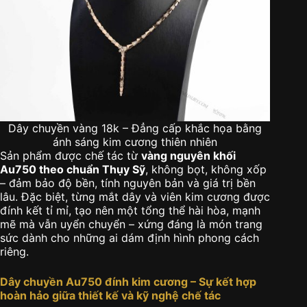
Dây chuyền vàng 18k – Đẳng cấp khắc họa bằng
ánh sáng kim cương thiên nhiên
Sản phẩm được chế tác từ
vàng nguyên khối
Au750 theo chuẩn Thụy Sỹ
, không bọt, không xốp
– đảm bảo độ bền, tính nguyên bản và giá trị bền
lâu. Đặc biệt, từng mắt dây và viên kim cương được
đính kết tỉ mỉ, tạo nên một tổng thể hài hòa, mạnh
mẽ mà vẫn uyển chuyển – xứng đáng là món trang
sức dành cho những ai dám định hình phong cách
riêng.
Dây chuyền Au750 đính kim cương – Sự kết hợp
hoàn hảo giữa thiết kế và kỹ nghệ chế tác