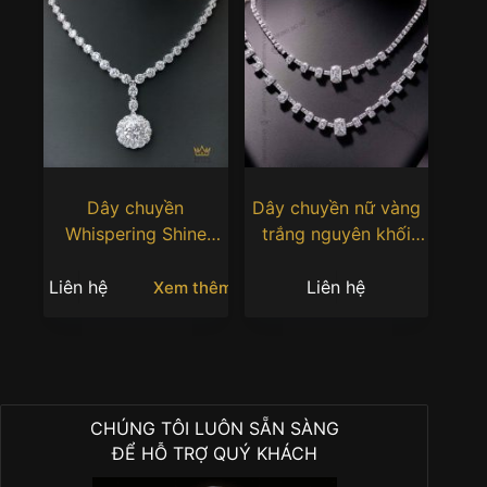
Dây chuyền
Dây chuyền nữ vàng
Whispering Shine
trắng nguyên khối
vàng trắng nguyên
Au750 đính kim
khối Au750 đính kim
cương Emerald
Liên hệ
Liên hệ
Xem thêm
cương
CHÚNG TÔI LUÔN SẴN SÀNG
ĐỂ HỖ TRỢ QUÝ KHÁCH