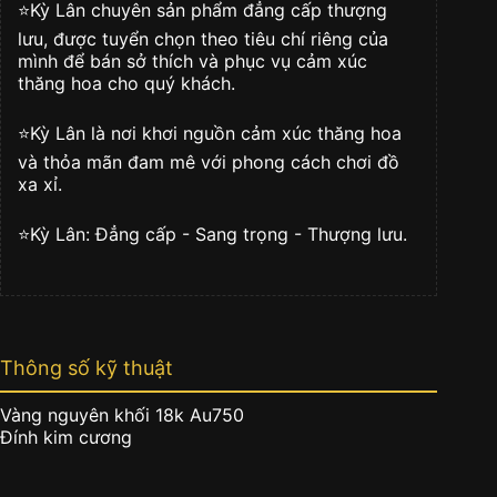
kim
⭐️Kỳ Lân chuyên sản phẩm đẳng cấp thượng
cương
lưu, được tuyển chọn theo tiêu chí riêng của
số
mình để bán sở thích và phục vụ cảm xúc
lượng
thăng hoa cho quý khách.
⭐️Kỳ Lân là nơi khơi nguồn cảm xúc thăng hoa
và thỏa mãn đam mê với phong cách chơi đồ
xa xỉ.
⭐️Kỳ Lân: Đẳng cấp - Sang trọng - Thượng lưu.
Thông số kỹ thuật
Vàng nguyên khối 18k Au750
Đính kim cương