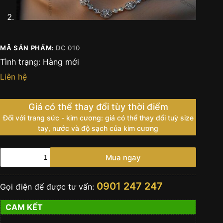
MÃ SẢN PHẨM:
DC 010
Tình trạng:
Hàng mới
Liên hệ
Giá có thể thay đổi tùy thời điểm
Đối với trang sức - kim cương: giá có thể thay đổi tuỳ size
tay, nước và độ sạch của kim cương
Dây
Mua ngay
chuyền
nữ
vàng
0901 247 247
Gọi điện để được tư vấn:
trắng
18k
CAM KẾT
Au750
đính