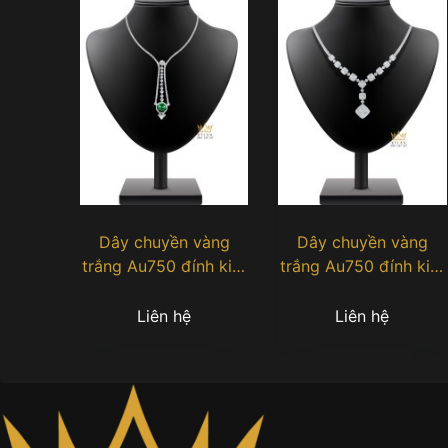
Dây chuyền vàng
Dây chuyền vàng
trắng Au750 đính kim
trắng Au750 đính kim
cương và ngọc lục
cương
bảo
Liên hệ
Liên hệ