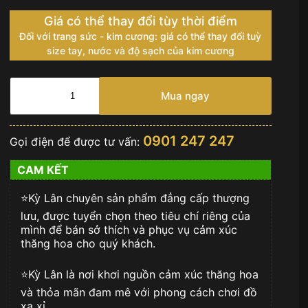
Giá có thể thay đổi tùy thời điểm
Đối với trang sức - kim cương: giá có thể thay đổi tuỳ
size tay, nước và độ sạch của kim cương
Dây
chuyền
Mua ngay
Celinel
vàng
nguyên
0901 247 247
Gọi điện để được tư vấn:
khối
Au750
CAM KẾT
đính
kim
⭐️Kỳ Lân chuyên sản phẩm đẳng cấp thượng
cương
số
lưu, được tuyển chọn theo tiêu chí riêng của
lượng
mình để bán sở thích và phục vụ cảm xúc
thăng hoa cho quý khách.
⭐️Kỳ Lân là nơi khơi nguồn cảm xúc thăng hoa
và thỏa mãn đam mê với phong cách chơi đồ
xa xỉ.