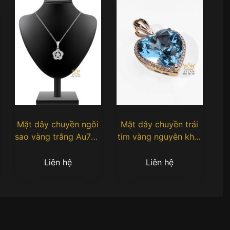
Mặt dây chuyền ngôi
Mặt dây chuyền trái
sao vàng trắng Au750
tim vàng nguyên khối
đính kim cương
Au750 đính quý xanh
dương
Liên hệ
Liên hệ