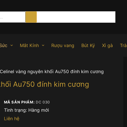
Sức
Mắt Kính
Rượu vang
Bút Ký
Xì gà
Trà
Celinel vàng nguyên khối Au750 đính kim cương
khối Au750 đính kim cương
MÃ SẢN PHẨM:
DC 030
Tình trạng:
Hàng mới
Liên hệ