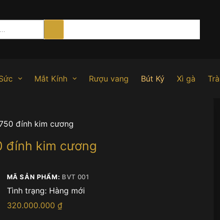
Sức
Mắt Kính
Rượu vang
Bút Ký
Xì gà
Trà
u750 đính kim cương
0 đính kim cương
MÃ SẢN PHẨM:
BVT 001
Tình trạng:
Hàng mới
320.000.000
₫