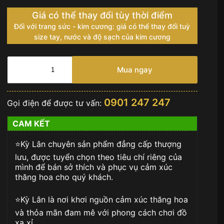
Giá có thể thay đổi tùy thời điểm
Đối với trang sức - kim cương: giá có thể thay đổi tuỳ
size tay, nước và độ sạch của kim cương
Bút
Vertu
Mua ngay
vàng
nguyên
khối
0901 247 247
Gọi điện để được tư vấn:
Au750
đính
CAM KẾT
kim
cương
⭐️Kỳ Lân chuyên sản phẩm đẳng cấp thượng
số
lượng
lưu, được tuyển chọn theo tiêu chí riêng của
mình để bán sở thích và phục vụ cảm xúc
thăng hoa cho quý khách.
⭐️Kỳ Lân là nơi khơi nguồn cảm xúc thăng hoa
và thỏa mãn đam mê với phong cách chơi đồ
xa xỉ.