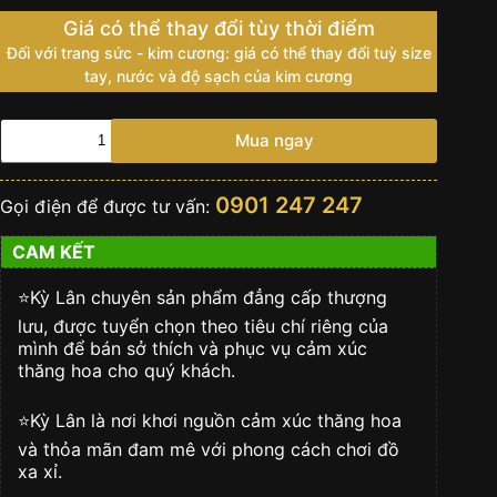
Giá có thể thay đổi tùy thời điểm
Đối với trang sức - kim cương: giá có thể thay đổi tuỳ size
tay, nước và độ sạch của kim cương
Bút
Mua ngay
Montblanc
Vintage
Classic
0901 247 247
Gọi điện để được tư vấn:
Gold
Plated
CAM KẾT
BallPoint
số
lượng
⭐️Kỳ Lân chuyên sản phẩm đẳng cấp thượng
lưu, được tuyển chọn theo tiêu chí riêng của
mình để bán sở thích và phục vụ cảm xúc
thăng hoa cho quý khách.
⭐️Kỳ Lân là nơi khơi nguồn cảm xúc thăng hoa
và thỏa mãn đam mê với phong cách chơi đồ
xa xỉ.