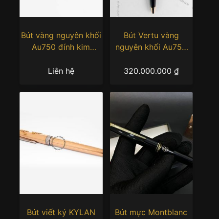
Bút vàng nguyên khối
Bút Vertu vàng
Au750 đính kim
nguyên khối Au750
cương
đính kim cương
Liên hệ
320.000.000
₫
Bút viết ký KYLAN
Bút mực Montblanc