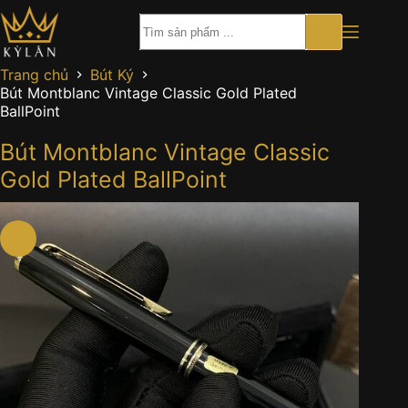
Chuyển
đến
phần
nội
Trang chủ
Bút Ký
dung
Bút Montblanc Vintage Classic Gold Plated
BallPoint
Bút Montblanc Vintage Classic
Gold Plated BallPoint