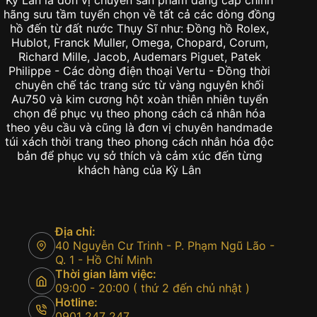
Kỳ Lân là đơn vị chuyên sản phẩm đẳng cấp chính
hãng sưu tầm tuyển chọn về tất cả các dòng đồng
hồ đến từ đất nước Thụy Sĩ như: Đồng hồ Rolex,
Hublot, Franck Muller, Omega, Chopard, Corum,
Richard Mille, Jacob, Audemars Piguet, Patek
Philippe - Các dòng điện thoại Vertu - Đồng thời
chuyên chế tác trang sức từ vàng nguyên khối
Au750 và kim cương hột xoàn thiên nhiên tuyển
chọn để phục vụ theo phong cách cá nhân hóa
theo yêu cầu và cũng là đơn vị chuyên handmade
túi xách thời trang theo phong cách nhân hóa độc
bản để phục vụ sở thích và cảm xúc đến từng
khách hàng của Kỳ Lân
Địa chỉ:
40 Nguyễn Cư Trinh - P. Phạm Ngũ Lão -
Q. 1 - Hồ Chí Minh
Thời gian làm việc:
09:00 - 20:00 ( thứ 2 đến chủ nhật )
Hotline:
0901 247 247