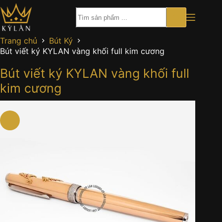
Chuyển
đến
phần
nội
Trang chủ
Bút Ký
dung
Bút viết ký KYLAN vàng khối full kim cương
Bút viết ký KYLAN vàng khối full
kim cương