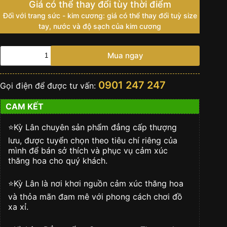
Giá có thể thay đổi tùy thời điểm
Đối với trang sức - kim cương: giá có thể thay đổi tuỳ size
tay, nước và độ sạch của kim cương
Bút
Mua ngay
viết
ký
KYLAN
0901 247 247
Gọi điện để được tư vấn:
vàng
khối
CAM KẾT
full
kim
cương
⭐️Kỳ Lân chuyên sản phẩm đẳng cấp thượng
số
lưu, được tuyển chọn theo tiêu chí riêng của
lượng
mình để bán sở thích và phục vụ cảm xúc
thăng hoa cho quý khách.
⭐️Kỳ Lân là nơi khơi nguồn cảm xúc thăng hoa
và thỏa mãn đam mê với phong cách chơi đồ
xa xỉ.