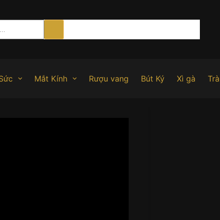
Sức
Mắt Kính
Rượu vang
Bút Ký
Xì gà
Trà