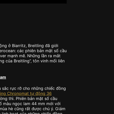
g ở Biarritz, Breitling đã giới
erocean: các phiên bản mặt số cầu
ver mạnh mẽ. Những lần ra mắt
 của Breitling”, tôn vinh mối liên
lam
 sắc rực rỡ cho những chiếc đồng
ling Chronomat tự động 36
ờng thì. Phiên bản mặt số cầu
số màu ngọc lam 44 mm mới với
mùa hè cũng rất được chú ý. Giám
h linh hoạt của những chiếc đồng