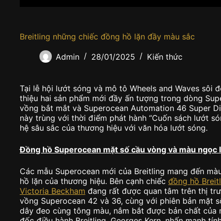
Breitling những chiếc đồng hồ lặn đầy màu sắc
Admin
28/01/2025
Kiến thức
Tại lễ hội lướt sóng và mô tô Wheels and Waves sôi độn
thiệu hai sản phẩm mới đầy ấn tượng trong dòng Sup
vồng bắt mắt và Superocean Automation 46 Super Di
này trùng với thời điểm phát hành “Cuốn sách lướt sóng
hệ sâu sắc của thương hiệu với văn hóa lướt sóng.
Đồng hồ Superocean mặt số cầu vòng và màu ngọc 
Các mẫu Superocean mới của Breitling mang đến màu
hồ lặn của thương hiệu. Bên cạnh chiếc
đồng hồ Breit
Victoria Beckham
đang rất được quan tâm trên thị trư
vồng Superocean 42 và 36, cùng với phiên bản mặt 
dây đeo cùng tông màu, nắm bắt được bản chất của 
đốc điều hành Breitling, Georges Kern, nhấn mạnh tín