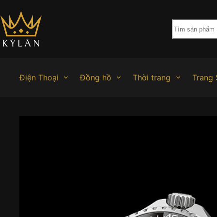
Chuyển
đến
phần
nội
dung
Điện Thoại
Đồng hồ
Thời trang
Trang 