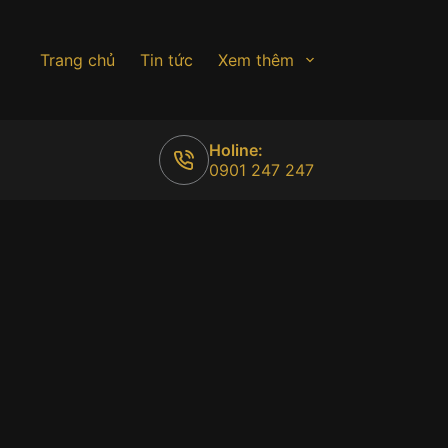
Trang chủ
Tin tức
Xem thêm
Holine:
0901 247 247