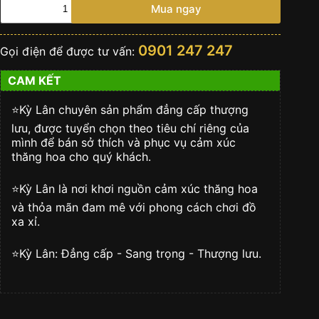
Bông
Mua ngay
Hồng
Vàng
Nguyên
0901 247 247
Gọi điện để được tư vấn:
Khối
số
CAM KẾT
lượng
⭐️Kỳ Lân chuyên sản phẩm đẳng cấp thượng
lưu, được tuyển chọn theo tiêu chí riêng của
mình để bán sở thích và phục vụ cảm xúc
thăng hoa cho quý khách.
⭐️Kỳ Lân là nơi khơi nguồn cảm xúc thăng hoa
và thỏa mãn đam mê với phong cách chơi đồ
xa xỉ.
⭐️Kỳ Lân: Đẳng cấp - Sang trọng - Thượng lưu.