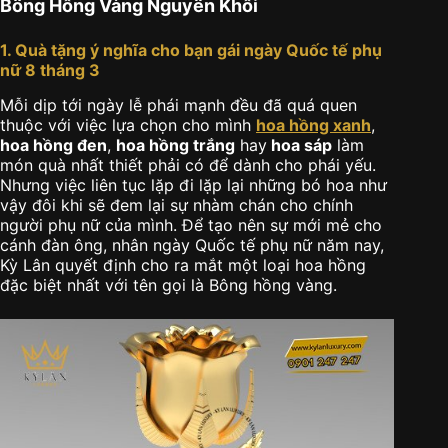
Bông Hồng Vàng Nguyên Khối
1. Quà tặng ý nghĩa cho bạn gái ngày Quốc tế phụ
nữ 8 tháng 3
Mỗi dịp tới ngày lễ phái mạnh đều đã quá quen
thuộc với việc lựa chọn cho mình
hoa hồng xanh
,
hoa hồng đen
,
hoa hồng trắng
hay
hoa sáp
làm
món quà nhất thiết phải có để dành cho phái yếu.
Nhưng việc liên tục lặp đi lặp lại những bó hoa như
vậy đôi khi sẽ đem lại sự nhàm chán cho chính
người phụ nữ của mình. Để tạo nên sự mới mẻ cho
cánh đàn ông, nhân ngày Quốc tế phụ nữ năm nay,
Kỳ Lân quyết định cho ra mắt một loại hoa hồng
đặc biệt nhất với tên gọi là Bông hồng vàng.