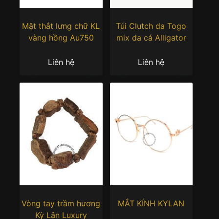
Mặt thắt lưng chữ KL
Túi Clutch da Togo
vàng hồng Au750
mix da cá Alligator
Liên hệ
Liên hệ
Vòng tay trầm hương
MẮT KÍNH KYLAN
Kỳ Lân Luxury