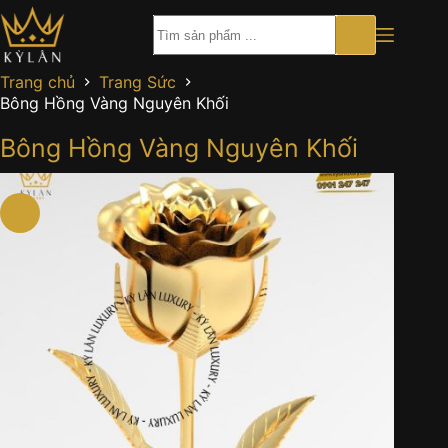
Chuyển
đến
phần
nội
Trang chủ
Trang Sức
dung
Bông Hồng Vàng Nguyên Khối
Bông Hồng Vàng Nguyên Khối