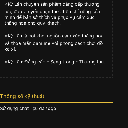
togo
⭐️Kỳ Lân chuyên sản phẩm đẳng cấp thượng
nâu
lưu, được tuyển chọn theo tiêu chí riêng của
số
mình để bán sở thích và phục vụ cảm xúc
lượng
thăng hoa cho quý khách.
⭐️Kỳ Lân là nơi khơi nguồn cảm xúc thăng hoa
và thỏa mãn đam mê với phong cách chơi đồ
xa xỉ.
⭐️Kỳ Lân: Đẳng cấp - Sang trọng - Thượng lưu.
Thông số kỹ thuật
Sử dụng chất liệu da togo