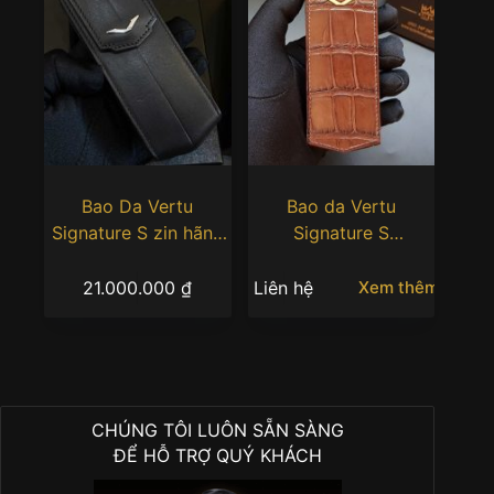
Bao Da Vertu
Bao da Vertu
Signature S zin hãng
Signature S
Logo Steel
handmade da cá sấu
màu nâu
21.000.000
₫
Liên hệ
Xem thêm
CHÚNG TÔI LUÔN SẴN SÀNG
ĐỂ HỖ TRỢ QUÝ KHÁCH