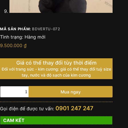
MÃ SẢN PHẨM:
BDVERTU-072
Tình trạng:
Hàng mới
9.500.000
₫
Giá có thể thay đổi tùy thời điểm
Đối với trang sức - kim cương: giá có thể thay đổi tuỳ size
tay, nước và độ sạch của kim cương
Bao
Mua ngay
da
điện
thoại
0901 247 247
Gọi điện để được tư vấn:
Vertu
Signature
CAM KẾT
S
da