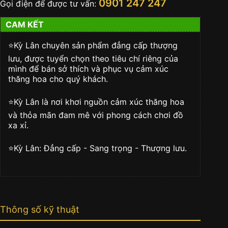
0901 247 247
Gọi điện để được tư vấn:
lượng
CAM KẾT
⭐️Kỳ Lân chuyên sản phẩm đẳng cấp thượng
lưu, được tuyển chọn theo tiêu chí riêng của
mình để bán sở thích và phục vụ cảm xúc
thăng hoa cho quý khách.
⭐️Kỳ Lân là nơi khơi nguồn cảm xúc thăng hoa
và thỏa mãn đam mê với phong cách chơi đồ
xa xỉ.
⭐️Kỳ Lân: Đẳng cấp - Sang trọng - Thượng lưu.
Thông số kỹ thuật