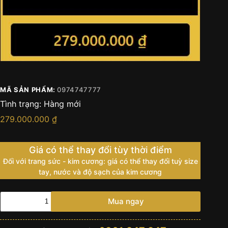
MÃ SẢN PHẨM:
0974747777
Tình trạng:
Hàng mới
279.000.000
₫
Giá có thể thay đổi tùy thời điểm
Đối với trang sức - kim cương: giá có thể thay đổi tuỳ size
tay, nước và độ sạch của kim cương
0974
Mua ngay
74
7777
số