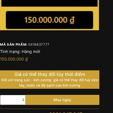
MÃ SẢN PHẨM:
0918837777
Tình trạng:
Hàng mới
150.000.000
₫
Giá có thể thay đổi tùy thời điểm
Đối với trang sức - kim cương: giá có thể thay đổi tuỳ size
tay, nước và độ sạch của kim cương
0918
Mua ngay
83
7777
số