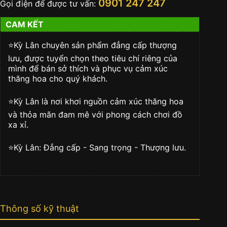
0901 247 247
Gọi điện để được tư vấn:
lượng
CAM KẾT
⭐️Kỳ Lân chuyên sản phẩm đẳng cấp thượng
lưu, được tuyển chọn theo tiêu chí riêng của
mình để bán sở thích và phục vụ cảm xúc
thăng hoa cho quý khách.
⭐️Kỳ Lân là nơi khơi nguồn cảm xúc thăng hoa
và thỏa mãn đam mê với phong cách chơi đồ
xa xỉ.
⭐️Kỳ Lân: Đẳng cấp - Sang trọng - Thượng lưu.
Thông số kỹ thuật