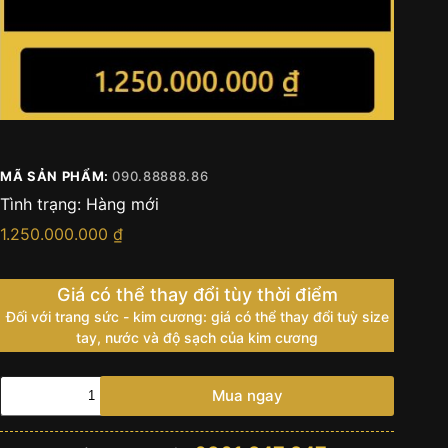
MÃ SẢN PHẨM:
090.88888.86
Tình trạng:
Hàng mới
1.250.000.000
₫
Giá có thể thay đổi tùy thời điểm
Đối với trang sức - kim cương: giá có thể thay đổi tuỳ size
tay, nước và độ sạch của kim cương
090.88888.86
Mua ngay
số
lượng