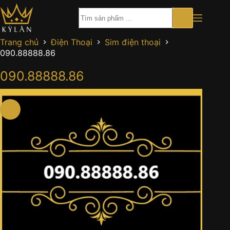
Chuyển
đến
phần
nội
Trang chủ
Điện Thoại
Sim điện thoại
dung
090.88888.86
090.88888.86