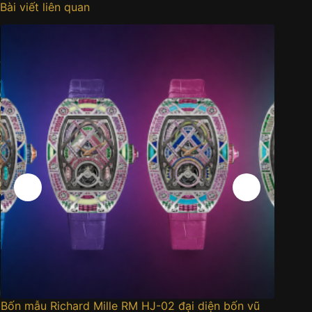
Bài viết liên quan
Bốn mẫu Richard Mille RM HJ-02 đại diện bốn vũ
Đồng h