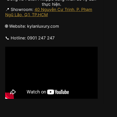
thực hiện.
📍 Showroom:
40 Nguyễn Cư Trinh, P. Phạm
Ngũ Lão, Q.1, TP.HCM
🌐 Website: kylanluxury.com
📞 Hotline: 0901 247 247