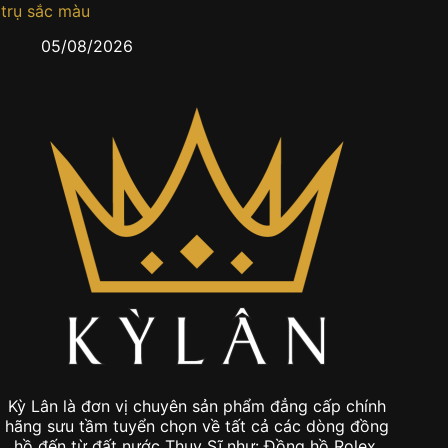
trụ sắc màu
0
05/08/2026
Kỳ Lân là đơn vị chuyên sản phẩm đẳng cấp chính
hãng sưu tầm tuyển chọn về tất cả các dòng đồng
hồ đến từ đất nước Thụy Sĩ như: Đồng hồ Rolex,