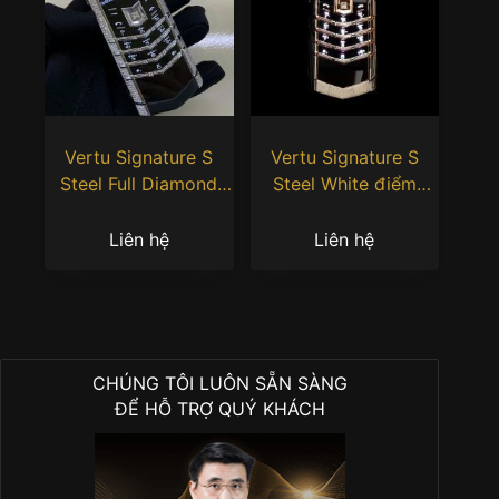
Vertu Signature S
Vertu Signature S
Steel Full Diamond
Steel White điểm
Herringbone
vàng đính kim cương
chủ 3ly6
Liên hệ
Liên hệ
CHÚNG TÔI LUÔN SẴN SÀNG
ĐỂ HỖ TRỢ QUÝ KHÁCH