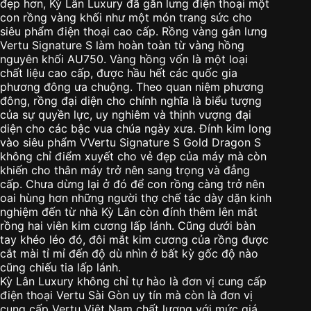
đẹp hơn, Kỳ Lân Luxury đã gắn lưng điện thoại một
con rồng vàng khối như một món trang sức cho
siêu phẩm điện thoại cao cấp. Rồng vàng gắn lưng
Vertu Signature S làm hoàn toàn từ vàng hồng
nguyên khối AU750. Vàng hồng vốn là một loại
chất liệu cao cấp, được hầu hết các quốc gia
phương đông ưa chuộng. Theo quan niệm phương
đông, rồng đại diện cho chính nghĩa là biểu tượng
của sự quyền lực, uy nghiêm và thịnh vượng đại
diện cho các bậc vua chúa ngày xưa. Đính kim long
vào siêu phẩm VVertu Signature S Gold Dragon S
không chỉ điểm xuyết cho vẻ đẹp của máy mà còn
khiến cho thân máy trở nên sang trọng và đẳng
cấp. Chưa dừng lại ở đó để con rồng càng trở nên
oai hùng hơn những người thợ chế tác dày dặn kinh
nghiệm đến từ nhà Kỳ Lân còn đính thêm lên mắt
rồng hai viên kim cương lấp lánh. Cũng dưới bàn
tay khéo léo đó, đôi mắt kim cương của rồng được
cắt mài tỉ mỉ đến độ dù nhìn ở bất kỳ gốc độ nào
cũng chiếu tia lấp lánh.
Kỳ Lân Luxury không chỉ tự hào là đơn vị cung cấp
điện thoại Vertu Sài Gòn uy tín mà còn là đơn vị
cung cấp Vertu Việt Nam chất lượng với mức giá