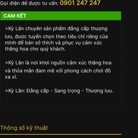
0901 247 247
Gọi điện để được tư vấn:
Dragon
số
CAM KẾT
lượng
⭐️Kỳ Lân chuyên sản phẩm đẳng cấp thượng
lưu, được tuyển chọn theo tiêu chí riêng của
mình để bán sở thích và phục vụ cảm xúc
thăng hoa cho quý khách.
⭐️Kỳ Lân là nơi khơi nguồn cảm xúc thăng hoa
và thỏa mãn đam mê với phong cách chơi đồ
xa xỉ.
⭐️Kỳ Lân: Đẳng cấp - Sang trọng - Thượng lưu.
Thông số kỹ thuật