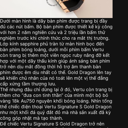
Dưới màn hình là dãy bàn phím được trang bị đầy
đủ các nút bấm. Bộ bàn phím được thiết kế kỳ công
với hơn 2 năm nghiên cứu và 2 triệu lần bấm thử
nghiệm trước khi chính thức cho ra mắt thị trường.
Lớp kính sapphire phủ tràn từ màn hình bọc đến
bàn phím bóng loáng, dưới mỗi phím bấm Vertu
còn trang bị thêm một viên ngọc ruby nâng đỡ kết
hợp với một dãy thấu kính giúp ánh sáng bàn phím
trở nên dịu mắt đồng thời hỗ trợ âm thanh bàn
phím được êm dịu nhất có thể. Gold Dragon lên tay
sẽ khiến chủ nhân của nó toát lên một vị thế đẳng
cấp xứng tầm thượng lưu.
Thế nhưng đâu chỉ dừng lại ở đó, Vertu còn trang bị
thêm cho “đưa con tinh thần” của mình một bộ bỏ
vàng 18k Au750 nguyên khối bóng loáng. Nhìn tổng
thể chiếc điện thoại Vertu Signature S Gold Dragon
như một khối đá quý đắt đỏ mà nhà sản xuất đã kỳ
công góp nhặt mà tạo thành.
Để chiếc Vertu Signature S Gold Dragon trở nên