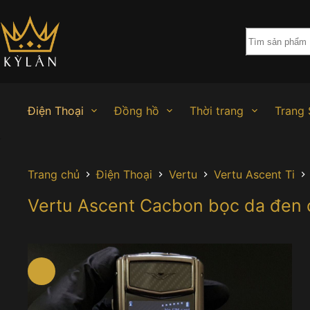
Chuyển
đến
phần
nội
dung
Điện Thoại
Đồng hồ
Thời trang
Trang 
Trang chủ
Điện Thoại
Vertu
Vertu Ascent Ti
Vertu Ascent Cacbon bọc da đen 