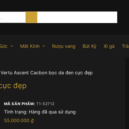
Sức
Mắt Kính
Rượu vang
Bút Ký
Xì gà
Trà
Vertu Ascent Cacbon bọc da đen cực đẹp
cực đẹp
MÃ SẢN PHẨM:
T1-52712
Tình trạng:
Hàng đã qua sử dụng
55.000.000
₫