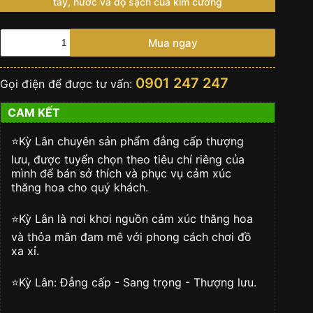
tay, nước và độ sạch của kim cương
Đồng
Mua ngay
hồ
Vacheron
Constantin
0901 247 247
Gọi điện để được tư vấn:
Égérie
Self
CAM KẾT
Winding
mặt
full
⭐️Kỳ Lân chuyên sản phẩm đẳng cấp thượng
kim
lưu, được tuyển chọn theo tiêu chí riêng của
số
mình để bán sở thích và phục vụ cảm xúc
lượng
thăng hoa cho quý khách.
⭐️Kỳ Lân là nơi khơi nguồn cảm xúc thăng hoa
và thỏa mãn đam mê với phong cách chơi đồ
xa xỉ.
⭐️Kỳ Lân: Đẳng cấp - Sang trọng - Thượng lưu.