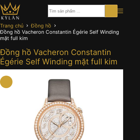
Chuyển
đến
phần
nội
Trang chủ
Đồng hồ
dung
Đồng hồ Vacheron Constantin Égérie Self Winding
mặt full kim
Đồng hồ Vacheron Constantin
Égérie Self Winding mặt full kim