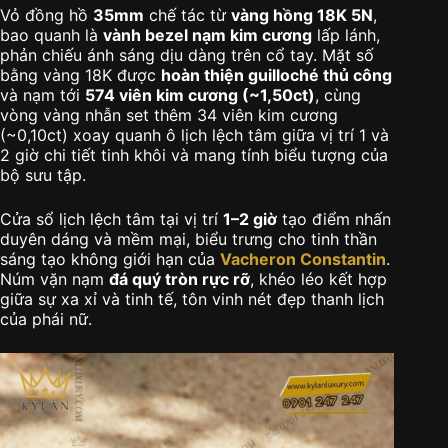
Vỏ đồng hồ
35mm
chế tác từ
vàng hồng 18K 5N
,
bao quanh là
vành bezel nạm kim cương
lấp lánh,
phản chiếu ánh sáng dịu dàng trên cổ tay. Mặt số
bằng vàng 18K được
hoàn thiện guilloché thủ công
và nạm tới
574 viên kim cương (~1,50ct)
, cùng
vòng vàng nhẫn set thêm 34 viên kim cương
(~0,10ct) xoay quanh ô lịch lệch tâm giữa vị trí 1 và
2 giờ chi tiết tinh khôi và mang tính biểu tượng của
bộ sưu tập.
Cửa sổ lịch lệch tâm tại vị trí
1–2 giờ
tạo điểm nhấn
duyên dáng và mềm mại, biểu trưng cho tinh thần
sáng tạo không giới hạn của
Vacheron Constantin
.
Núm vặn nạm
đá quý tròn rực rỡ
, khéo léo kết hợp
giữa sự xa xỉ và tinh tế, tôn vinh nét đẹp thanh lịch
của phái nữ.