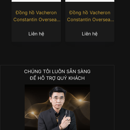
Đồng hồ Vacheron
Đồng hồ Vacheron
Constantin Overseas
Constantin Overseas
Perpetual Calendar
Perpetual Calendar
Ultra Thin Skeleton
Ultra Thin 4300V
Liên hệ
Liên hệ
vàng hồng
220G H151
CHÚNG TÔI LUÔN SẴN SÀNG
ĐỂ HỖ TRỢ QUÝ KHÁCH