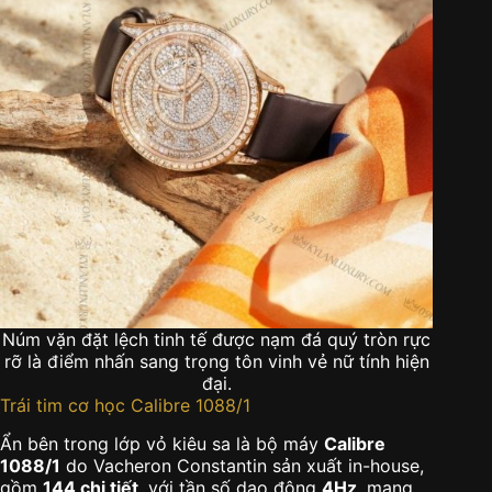
Núm vặn đặt lệch tinh tế được nạm đá quý tròn rực
rỡ là điểm nhấn sang trọng tôn vinh vẻ nữ tính hiện
đại.
Trái tim cơ học Calibre 1088/1
Ẩn bên trong lớp vỏ kiêu sa là bộ máy
Calibre
1088/1
do Vacheron Constantin sản xuất in-house,
gồm
144 chi tiết
, với tần số dao động
4Hz
, mang