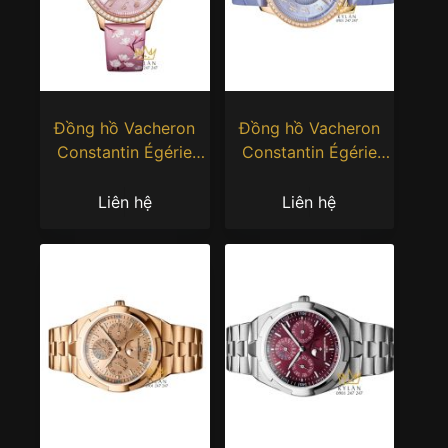
Đồng hồ Vacheron
Đồng hồ Vacheron
Constantin Égérie
Constantin Égérie
Moon Phase
Moon Phase 37mm
8005F/000R‑H157
mặt số xà cừ
Liên hệ
Liên hệ
8005F/000R-H030