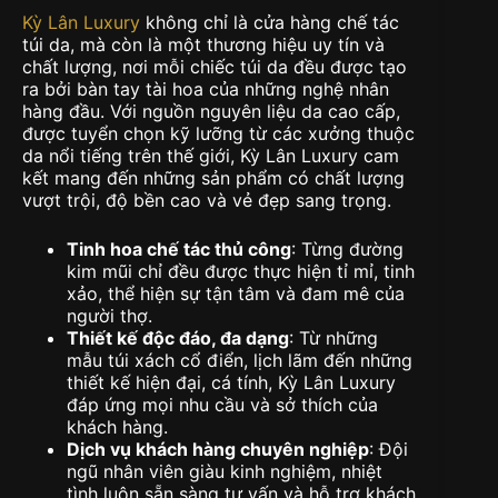
Kỳ Lân Luxury
không chỉ là cửa hàng chế tác
túi da, mà còn là một thương hiệu uy tín và
chất lượng, nơi mỗi chiếc túi da đều được tạo
ra bởi bàn tay tài hoa của những nghệ nhân
hàng đầu. Với nguồn nguyên liệu da cao cấp,
được tuyển chọn kỹ lưỡng từ các xưởng thuộc
da nổi tiếng trên thế giới, Kỳ Lân Luxury cam
kết mang đến những sản phẩm có chất lượng
vượt trội, độ bền cao và vẻ đẹp sang trọng.
Tinh hoa chế tác thủ công
: Từng đường
kim mũi chỉ đều được thực hiện tỉ mỉ, tinh
xảo, thể hiện sự tận tâm và đam mê của
người thợ.
Thiết kế độc đáo, đa dạng
: Từ những
mẫu túi xách cổ điển, lịch lãm đến những
thiết kế hiện đại, cá tính, Kỳ Lân Luxury
đáp ứng mọi nhu cầu và sở thích của
khách hàng.
Dịch vụ khách hàng chuyên nghiệp
: Đội
ngũ nhân viên giàu kinh nghiệm, nhiệt
tình luôn sẵn sàng tư vấn và hỗ trợ khách