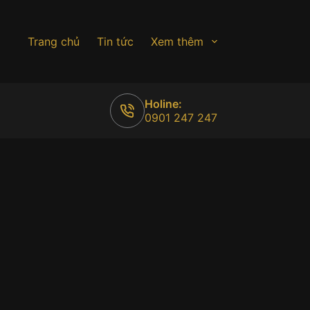
Trang chủ
Tin tức
Xem thêm
Holine:
0901 247 247