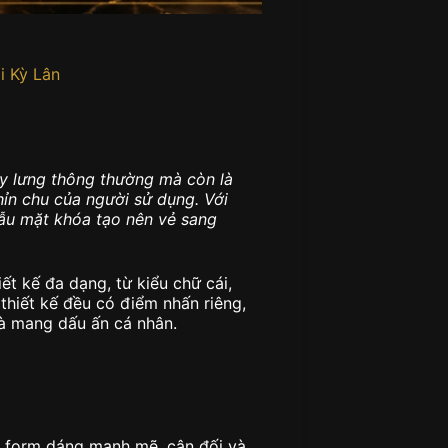
i Kỳ Lân
ây lưng thông thường mà còn là
hỉn chu của người sử dụng. Với
mẫu mặt khóa tạo nên vẻ sang
ết kế đa dạng, từ kiểu chữ cái,
thiết kế đều có điểm nhấn riêng,
và mang dấu ấn cá nhân.
i form dáng mạnh mẽ, cân đối và