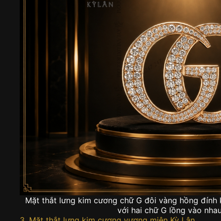
Mặt thắt lưng kim cương chữ G đôi vàng hồng đính k
với hai chữ G lồng vào nhau
3. Mặt thắt lưng kim cương vương miện Kỳ Lân