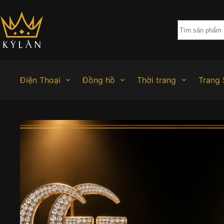
Chuyển
đến
phần
nội
dung
Điện Thoại
Đồng hồ
Thời trang
Trang 