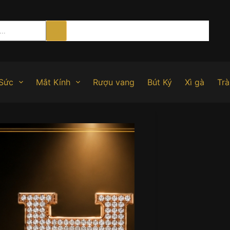
Sức
Mắt Kính
Rượu vang
Bút Ký
Xì gà
Trà