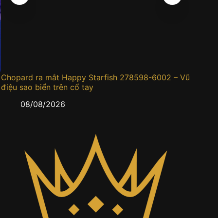
Chopard ra mắt Happy Starfish 278598-6002 – Vũ
Đồng h
điệu sao biển trên cổ tay
0
08/08/2026