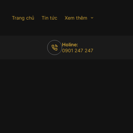
Trang chủ
Tin tức
Xem thêm
Holine:
0901 247 247