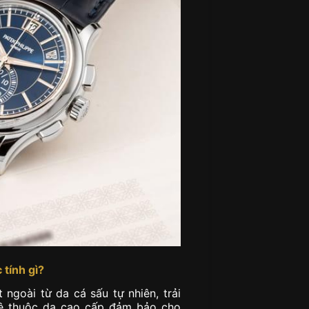
 tính gì?
ngoài từ da cá sấu tự nhiên, trải
hê thuộc da cao cấp đảm bảo cho