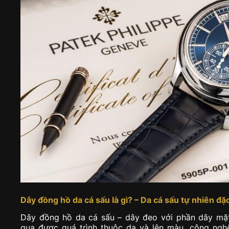
Dây đồng hồ da cá sấu là gì? – Da cá sấu tự nhiên đặc
Dây đồng hồ da cá sấu – dây đeo với phần dây mặt 
qua được quá trình thuộc da và lên màu, công ng