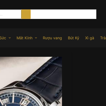
Sức
Mắt Kính
Rượu vang
Bút Ký
Xì gà
Trà