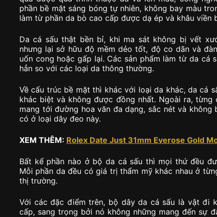
phần bề mặt sáng bóng tự nhiên, không bay màu tron
làm từ phần da bò cao cấp được dạ ép và khâu viền b
Da cá sấu thật bền bỉ, khi ma sát không bị vết xư
nhưng lại sở hữu độ mềm dẻo tốt, độ co dãn và đàn
uốn cong hoặc gấp lại. Các sản phẩm làm từ da cá 
hẳn so với các loại da thông thường.
Về cấu trúc bề mặt thì khác với loại da khác, da cá 
khác biệt và không được đồng nhất. Ngoài ra, từng
mang tới đường hoa văn đa dạng, sắc nét và không bị
có ở loại dây đeo này.
XEM THÊM:
Rolex Date Just 31mm Everose Gold Mo
Bất kể phần nào ở bộ da cá sấu thì mọi thứ đều đ
Mỗi phần da đều có giá trị thẩm mỹ khác nhau ở từn
thị trường.
Với các đặc điểm trên, bộ dây da cá sấu là vật đi
cấp, sang trọng bởi nó không những mang đến sự đẳ