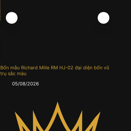
Bốn mẫu Richard Mille RM HJ-02 đại diện bốn vũ
Đồng h
trụ sắc màu
0
05/08/2026