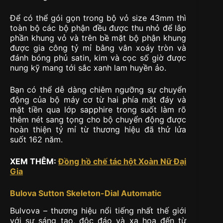
Để có thể gói gọn trong bộ vỏ size 43mm thì
toàn bộ các bộ phận đều được thu nhỏ để lắp
phần khung vỏ và trên bề mặt bộ phận khung
được gia công tỷ mỉ bằng vân xoáy tròn và
đánh bóng phủ satin, kim và cọc số giờ được
nung kỹ mang tới sắc xanh lam huyền ảo.
Bạn có thể dễ dàng chiêm ngưỡng sự chuyển
động của bộ máy cơ từ hai phía mặt đáy và
mặt tiền qua lớp sapphire trong suốt làm rõ
thêm nét sang tọng cho bộ chuyển động được
hoàn thiện tỷ mỉ từ thương hiệu đã thử lửa
suốt 162 năm.
XEM THÊM:
Đồng hồ chế tác hột Xoàn Nữ Đại
Gia
Bulova Sutton Skeleton-Dial Automatic
Bulvova – thương hiệu nổi tiếng nhất thế giới
với sự sáng tạo, độc đáo và xa hoa đến từ