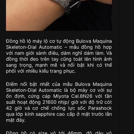
Đồng hồ lộ máy lộ cơ tự động Bulova Maquina
Skeleton-Dial Automatic – mẫu đồng hồ hợp
với nam giới sành điêu, dám nghĩ dám làm. Và
đồng thời đeo trên tay cũng toát lên hình ảnh
sang trọng, mạnh mẽ và nổi bật khi có thể
phối với nhiều kiểu trang phục.
Điểm nổi bật nhất của mẫu Bulova Maquina
Skeleton-Dial Automatic là bộ máy cơ với sự
ổn định, cứng cáp Miyota Cal.8N26 với tần
suất hoạt động 21600 nhịp/ giờ với độ trữ cót
42 giờ và cơ chế chống lực sốc Parashock
qua lớp kính sapphire cao cấp ở mặt trước lẫn
mặt đáy.
Đồng hồ có size vỏ tới 46mm, độ dày vỏ