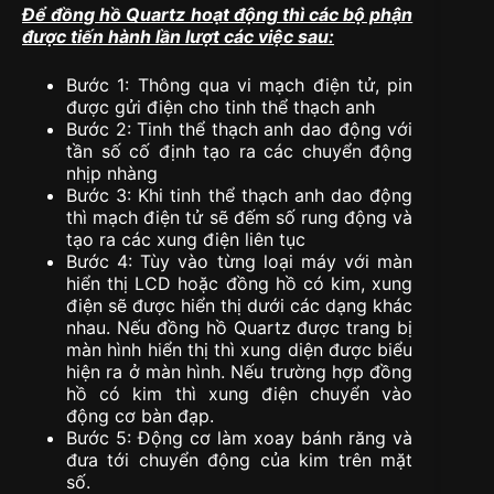
Để đồng hồ Quartz hoạt động thì các bộ phận
được tiến hành lần lượt các việc sau:
Bước 1: Thông qua vi mạch điện tử, pin
được gửi điện cho tinh thể thạch anh
Bước 2: Tinh thể thạch anh dao động với
tần số cố định tạo ra các chuyển động
nhịp nhàng
Bước 3: Khi tinh thể thạch anh dao động
thì mạch điện tử sẽ đếm số rung động và
tạo ra các xung điện liên tục
Bước 4: Tùy vào từng loại máy với màn
hiển thị LCD hoặc đồng hồ có kim, xung
điện sẽ được hiển thị dưới các dạng khác
nhau. Nếu đồng hồ Quartz được trang bị
màn hình hiển thị thì xung diện được biểu
hiện ra ở màn hình. Nếu trường hợp đồng
hồ có kim thì xung điện chuyển vào
động cơ bàn đạp.
Bước 5: Động cơ làm xoay bánh răng và
đưa tới chuyển động của kim trên mặt
số.