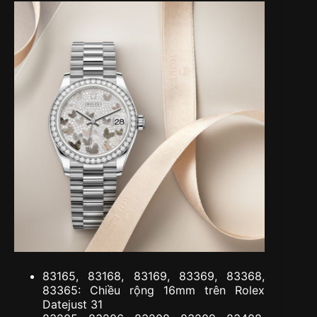
83165, 83168, 83169, 83369, 83368,
83365: Chiều rộng 16mm trên Rolex
Datejust 31