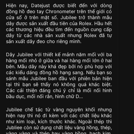
Hiện nay, Datejust được biết đến với dòng
đồng hồ đeo tay Chronometer trên thế giới có
cửa sổ ở trên mặt số. Jubilee trở thành mẫu
dây được sản xuất đầu tiên của Rolex. Hầu hết
các thương hiệu đều tìm đến nguồn cung cấp
dây từ các nhà sản xuất nhưng Rolex đã tự
sản xuất dây đeo cho riêng mình.
Dây Jubilee với thiết kế mảnh năm mối với ba
hàng mối nhỏ ở giữa và hai hàng mối lớn ở hai
bên. Mẫu dây này khá đẹp bởi nó phù hợp với
các kiểu dáng đồng hồ hạng sang. Nếu bạn so
sánh mẫu Jubilee ban đầu với phiên bản hiện
tại thì bạn sẽ thấy nó không quá khác biệt.
Các cải thiện đáng chú ý chỉ là mối nối hình
bầu dục, mối nối rắn, hình chữ D…
Jubilee chế tác từ vàng nguyên khối nhưng
hiện nay thì nó đi kèm với các chất liệu khác
như kim loại, kích thước khác. Ngoài thép thì
Jubliee còn sử dụng chất liệu vàng hồng, thép,
vàng vàng và thép hay vàng hồng, bạch kim,