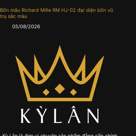
Bốn mẫu Richard Mille RM HJ-02 đại diện bốn vũ
Đồng h
trụ sắc màu
0
05/08/2026
Kỳ Lân là đơn vị chuyên sản phẩm đẳng cấp chính